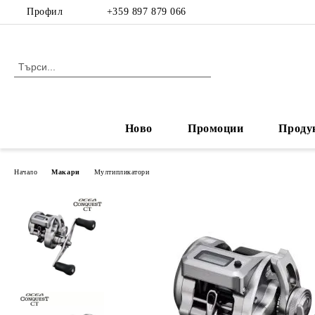
Профил
+359 897 879 066
Ново
Промоции
Проду
Начало
Макари
Мултипликатори