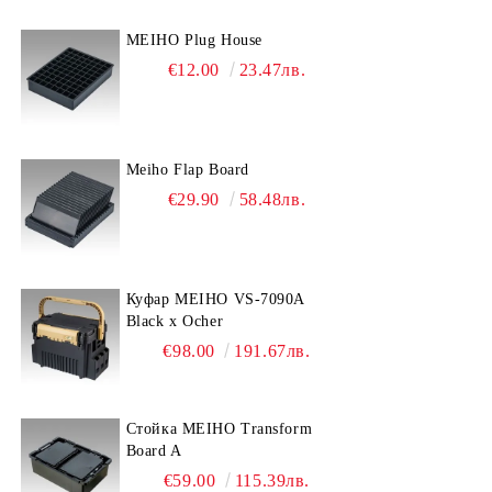
MEIHO Plug House
€12.00
23.47лв.
Meiho Flap Board
€29.90
58.48лв.
Куфар MEIHO VS-7090A
Black x Ocher
€98.00
191.67лв.
Стойка MEIHO Transform
Board A
€59.00
115.39лв.