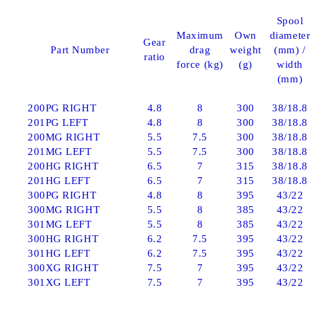
Spool
Maximum
Own
diamete
Gear
Part Number
drag
weight
(mm) /
ratio
force (kg)
(g)
width
(mm)
200PG RIGHT
4.8
8
300
38/18.8
201PG LEFT
4.8
8
300
38/18.8
200MG RIGHT
5.5
7.5
300
38/18.8
201MG LEFT
5.5
7.5
300
38/18.8
200HG RIGHT
6.5
7
315
38/18.8
201HG LEFT
6.5
7
315
38/18.8
300PG RIGHT
4.8
8
395
43/22
300MG RIGHT
5.5
8
385
43/22
301MG LEFT
5.5
8
385
43/22
300HG RIGHT
6.2
7.5
395
43/22
301HG LEFT
6.2
7.5
395
43/22
300XG RIGHT
7.5
7
395
43/22
301XG LEFT
7.5
7
395
43/22