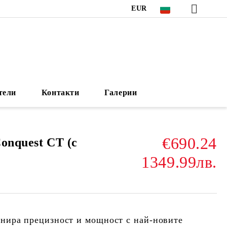
EUR
тели
Контакти
Галерии
€690.24
onquest CT (с
1349.99лв.
нира прецизност и мощност с най-новите