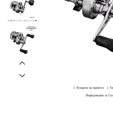
Prev
Next
Изпрати на приятел
О
Информация за Съо