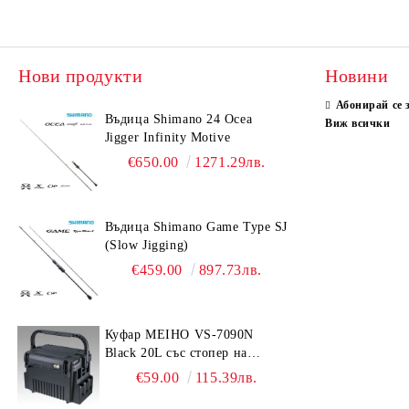
Нови продукти
Новини
Абонирай се 
Въдица Shimano 24 Ocea
Виж всички
Jigger Infinity Motive
€650.00
1271.29лв.
Въдица Shimano Game Type SJ
(Slow Jigging)
€459.00
897.73лв.
Куфар MEIHO VS-7090N
Black 20L със стопер на
дръжката
€59.00
115.39лв.