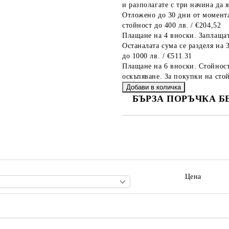
и разполагате с три начина да я
Отложено до 30 дни от момента
стойност до 400 лв. / €204,52
Плащане на 4 вноски. Заплащат
Останалата сума се разделя на 
до 1000 лв. / €511.31
Плащане на 6 вноски. Стойност
оскъпяване. За покупки на стой
БЪРЗА ПОРЪЧКА Б
САМО ПОПЪЛНЕТЕ 2 ПОЛЕТА
Ние ще се свържем с вас в рамки
Цена