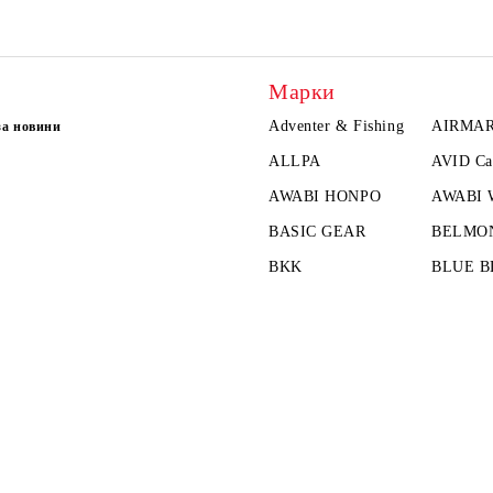
Марки
Adventer & Fishing
AIRMA
за новини
ALLPA
AVID Ca
AWABI HONPO
AWABI
BASIC GEAR
BELMO
BKK
BLUE B