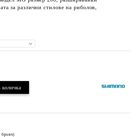
ата за различни стилове на риболов,
Добави в желани
 брояч)