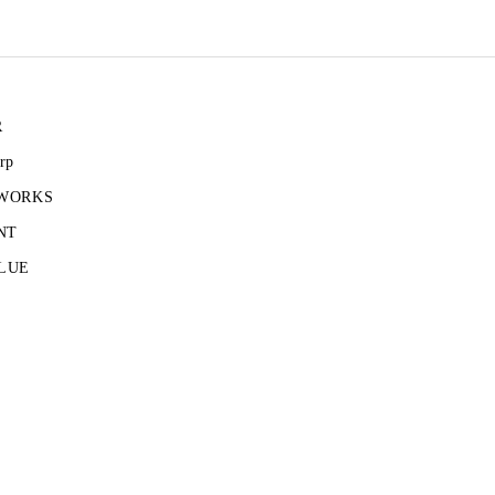
R
rp
 WORKS
NT
LUE