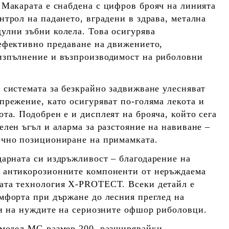
 Макарата е снабдена с
цифров брояч на линията
онтрол на падането
, вградени в здрава, метална
улни зъбни колела
. Това осигурява
ефективно предаване на движението,
изпълнение и възпроизводимост на риболовни
 системата за
безкрайно задвижване
улесняват
прежение, като осигуряват по-голяма лекота и
ота. Подобрен е и
дисплеят на брояча
, който сега
елен ъгъл и аларма за разстояние на навиване –
очно позициониране на примамката.
дарната си
издръжливост
– благодарение на
,
антикорозионните компоненти от неръждаема
ата технология
X-PROTECT
. Всеки детайл е
мфорта при държане до лесния преглед на
ри на нуждите на сериозните офшор риболовци.
 модел
MG размер 200
, разширявайки