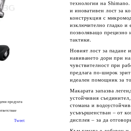
технологии на Shimano.
и
иновативен лост за к
конструкция с
микромод
изключително гладко и 
позволяващо прецизно 
тактики.
Новият
лост за падане
и
навиването дори при на
чувствителност при раб
предлага по-широк зрит
идеален помощник за т
Макарата запазва леген
устойчивия съединител
цени продукта
стомана
и водоустойчив
тветствие
усъвършенстван – от ко
дисплея – за да отгово
Tweet
Към гамата е добавен и