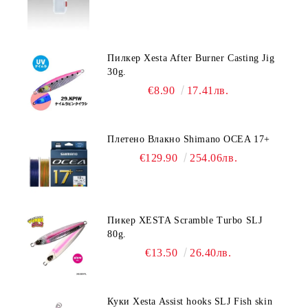
Пилкер Xesta After Burner Casting Jig
30g.
€8.90
17.41лв.
Плетено Влакно Shimano OCEA 17+
€129.90
254.06лв.
Пикер XESTA Scramble Turbo SLJ
80g.
€13.50
26.40лв.
Куки Xesta Assist hooks SLJ Fish skin