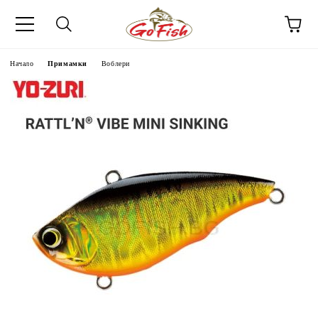
Начало
Примамки
Воблери