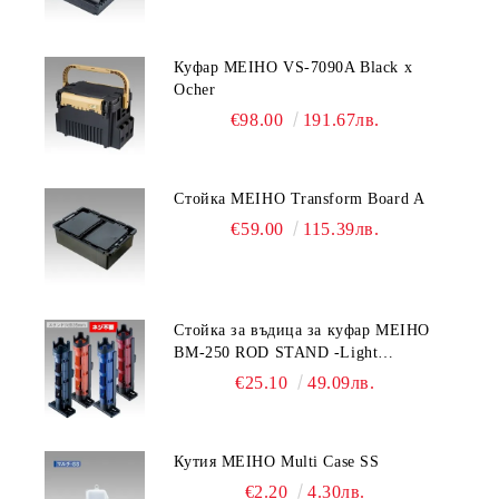
Куфар MEIHO VS-7090A Black x
Ocher
€98.00
191.67лв.
Стойка MEIHO Transform Board A
€59.00
115.39лв.
Стойка за въдица за куфар MEIHO
BM-250 ROD STAND -Light
Blue/Black color
€25.10
49.09лв.
Кутия MEIHO Multi Case SS
€2.20
4.30лв.