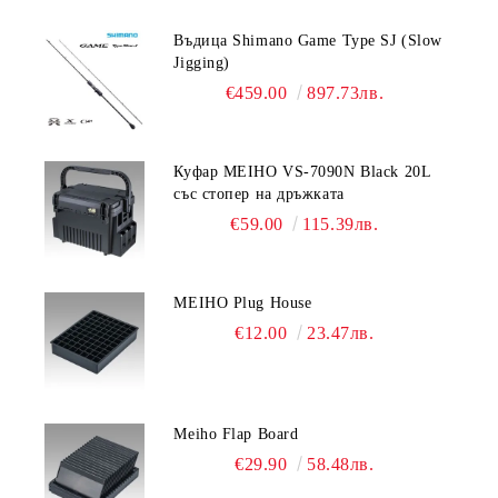
Въдица Shimano Game Type SJ (Slow
Jigging)
€459.00
897.73лв.
Куфар MEIHO VS-7090N Black 20L
със стопер на дръжката
€59.00
115.39лв.
MEIHO Plug House
€12.00
23.47лв.
Meiho Flap Board
€29.90
58.48лв.