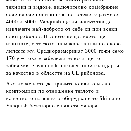
техники и видове, включително крайбрежен
соленоводен спининг в по-големите размери
4000 и 5000. Vanquish ще ви напътства да
извлечете най-доброто от себе си при всеки
един риболов. Първото нещо, което ще
изпитате, е теглото на макарата или по-скоро
липсата му. Средноразмерният 3000 тежи само
170 g – това е забележително и ще го
забележите.Vanquish поставя нови стандарти
за качество в областта на UL риболова.
Ако не желаете да правите каквито и да е
компромиси по отношение теглото и
качеството на вашето оборудване то Shimano
Vanquish безспорно е вашата макара.