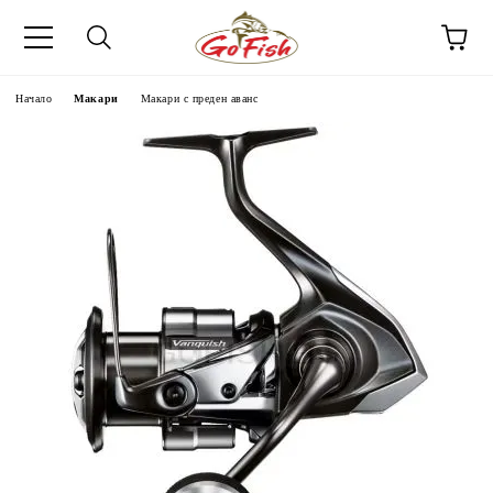
Начало
Макари
Макари с преден аванс