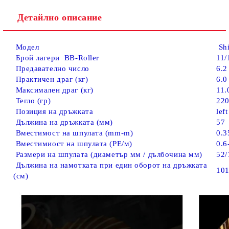
Детайлно описание
Модел
Shi
Брой лагери BB-Roller
11/
Предавателно число
6.2
Практичен драг (кг)
6.0
Максимален драг (кг)
11.
Тегло (гр)
22
Позиция на дръжката
lef
Дължина на дръжката (мм)
57
Вместимост на шпулата (mm-m)
0.3
Вместимиост на шпулата (PE/м)
0.6
Размери на шпулата (диаметър мм / дълбочина мм)
52/
Дължина на намотката при един оборот на дръжката
10
(см)