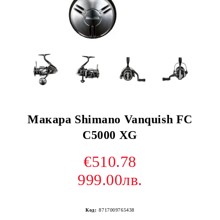
Макара Shimano Vanquish FC
C5000 XG
€510.78
999.00лв.
Код:
8717009765438