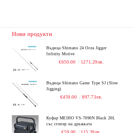
Нови продукти
Въдица Shimano 24 Ocea Jigger
Infinity Motive
€650.00
1271.29лв.
Въдица Shimano Game Type SJ (Slow
Jigging)
€459.00
897.73лв.
Куфар MEIHO VS-7090N Black 20L
със стопер на дръжката
€59.00
115.39лв.