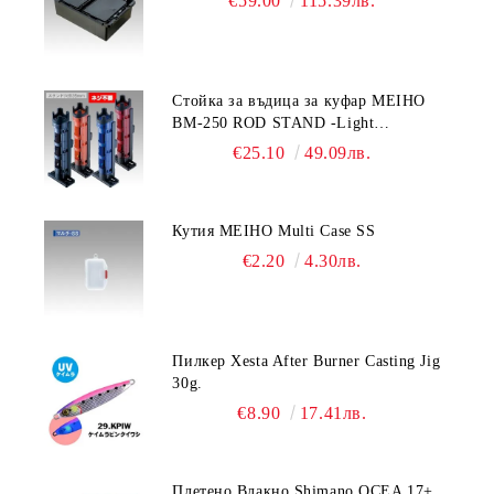
€59.00
115.39лв.
Стойка за въдица за куфар MEIHO
BM-250 ROD STAND -Light
Blue/Black color
€25.10
49.09лв.
Кутия MEIHO Multi Case SS
€2.20
4.30лв.
Пилкер Xesta After Burner Casting Jig
30g.
€8.90
17.41лв.
Плетено Влакно Shimano OCEA 17+