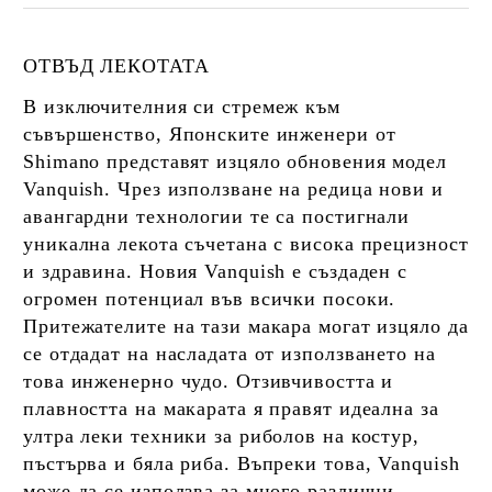
ОТВЪД ЛЕКОТАТА
В изключителния си стремеж към
съвършенство, Японските инженери от
Shimano представят изцяло обновения модел
Vanquish. Чрез използване на редица нови и
авангардни технологии те са постигнали
уникална лекота съчетана с висока прецизност
и здравина. Новия Vanquish е създаден с
огромен потенциал във всички посоки.
Притежателите на тази макара могат изцяло да
се отдадат на насладата от използването на
това инженерно чудо. Отзивчивостта и
плавността на макарата я правят идеална за
ултра леки техники за риболов на костур,
пъстърва и бяла риба. Въпреки това, Vanquish
може да се използва за много различни