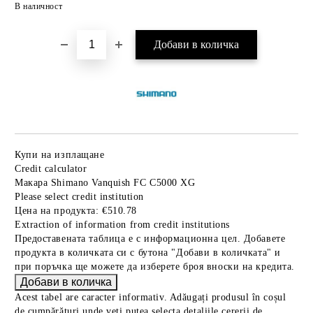
Добави в желани
В наличност
Купи на изплащане
Credit calculator
Макара Shimano Vanquish FC C5000 XG
Please select credit institution
Цена на продукта:
€510.78
Extraction of information from credit institutions
Предоставената таблица е с информационна цел. Добавете
продукта в количката си с бутона "Добави в количката" и
при поръчка ще можете да изберете броя вноски на кредита.
Acest tabel are caracter informativ. Adăugați produsul în coșul
de cumpărături unde veți putea selecta detaliile cererii de