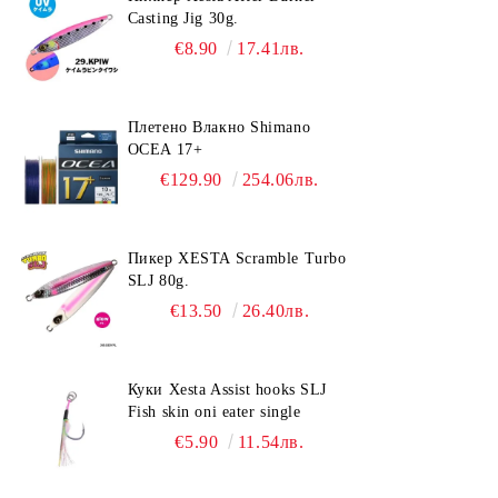
Casting Jig 30g.
€8.90
17.41лв.
Плетено Влакно Shimano
OCEA 17+
€129.90
254.06лв.
Пикер XESTA Scramble Turbo
SLJ 80g.
€13.50
26.40лв.
Куки Xesta Assist hooks SLJ
Fish skin oni eater single
€5.90
11.54лв.