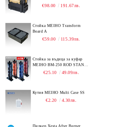
€98.00
191.67лв.
Стойка MEIHO Transform
Board A
€59.00
115.39лв.
Стойка за въдица за куфар
MEIHO BM-250 ROD STAND
-Light Blue/Black color
€25.10
49.09лв.
Кутия MEIHO Multi Case SS
€2.20
4.30лв.
Пилкер Xesta After Burner