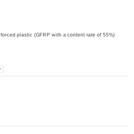
inforced plastic (GFRP with a content rate of 55%)
Добави в желани