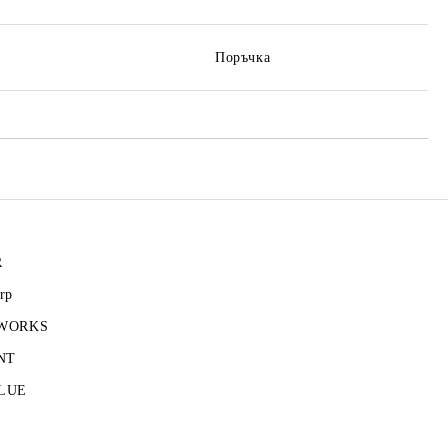
Поръчка
R
rp
 WORKS
NT
LUE