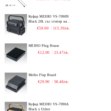
Куфар MEIHO VS-7090N
Black 20L със стопер на
дръжката
€59.00
115.39лв.
MEIHO Plug House
€12.00
23.47лв.
Meiho Flap Board
€29.90
58.48лв.
Куфар MEIHO VS-7090A
Black x Ocher