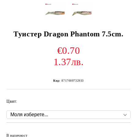
Туистер Dragon Phantom 7.5cm.
€0.70
1.37лв.
Код:
8717009732933
Цвят:
Добави в желани
В наличност