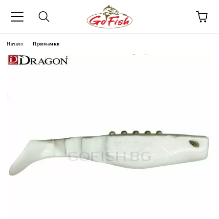
Начало
Примамки