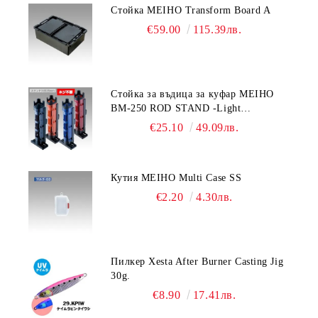
Стойка MEIHO Transform Board A
€59.00
115.39лв.
Стойка за въдица за куфар MEIHO
BM-250 ROD STAND -Light
Blue/Black color
€25.10
49.09лв.
Кутия MEIHO Multi Case SS
€2.20
4.30лв.
Пилкер Xesta After Burner Casting Jig
30g.
€8.90
17.41лв.