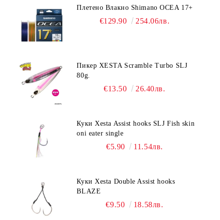
Плетено Влакно Shimano OCEA 17+
€129.90
254.06лв.
Пикер XESTA Scramble Turbo SLJ
80g.
€13.50
26.40лв.
Куки Xesta Assist hooks SLJ Fish skin
oni eater single
€5.90
11.54лв.
Куки Xesta Double Assist hooks
BLAZE
€9.50
18.58лв.