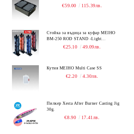
€59.00
115.39лв.
Стойка за въдица за куфар MEIHO
BM-250 ROD STAND -Light
Blue/Black color
€25.10
49.09лв.
Кутия MEIHO Multi Case SS
€2.20
4.30лв.
Пилкер Xesta After Burner Casting Jig
30g.
€8.90
17.41лв.