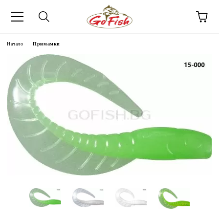
Начало
Примамки