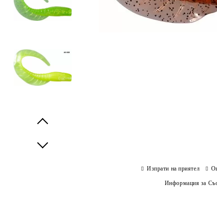
Prev
Next
Изпрати на приятел
О
Информация за Съо