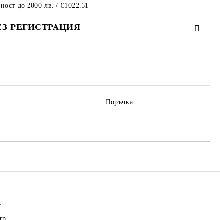
ност до 2000 лв. / €1022.61
ЕЗ РЕГИСТРАЦИЯ
те на работния ден.
Поръчка
R
rp