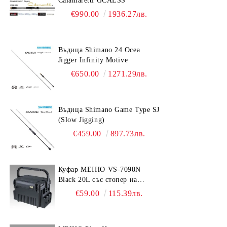
Calamaretti GCALSS
€990.00
1936.27лв.
Въдица Shimano 24 Ocea
Jigger Infinity Motive
€650.00
1271.29лв.
Въдица Shimano Game Type SJ
(Slow Jigging)
€459.00
897.73лв.
Куфар MEIHO VS-7090N
Black 20L със стопер на
дръжката
€59.00
115.39лв.