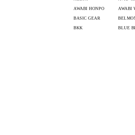
AWABI HONPO
AWABI
BASIC GEAR
BELMO
BKK
BLUE B