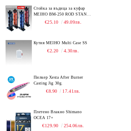
Стойка за въдица за куфар
MEIHO BM-250 ROD STAND
-Light Blue/Black color
€25.10
49.09лв.
Кутия MEIHO Multi Case SS
€2.20
4.30лв.
Пилкер Xesta After Burner
Casting Jig 30g.
€8.90
17.41лв.
Плетено Влакно Shimano
OCEA 17+
€129.90
254.06лв.