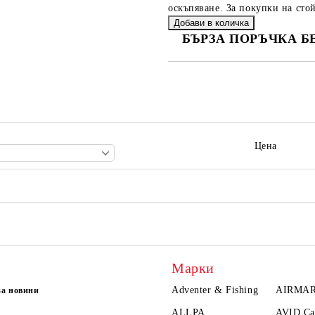
оскъпяване. За покупки на стой
БЪРЗА ПОРЪЧКА Б
САМО ПОПЪЛНЕТЕ 2 ПОЛЕТА
Ние ще се свържем с вас в рамки
Цена
Марки
Adventer & Fishing
AIRMA
за новини
ALLPA
AVID Ca