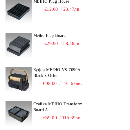
MEIHO Plug House
€12.00
23.47лв.
Meiho Flap Board
€29.90
58.48лв.
Куфар MEIHO VS-7090A
Black x Ocher
€98.00
191.67лв.
Стойка MEIHO Transform
Board A
€59.00
115.39лв.