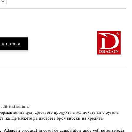
Добави в желани
edit institutions
формационна цел. Добавете продукта в количката си с бутона
ръчка ще можете да изберете броя вноски на кредита.
iv. Adăugați produsul în coșul de cumpărături unde veți putea selecta