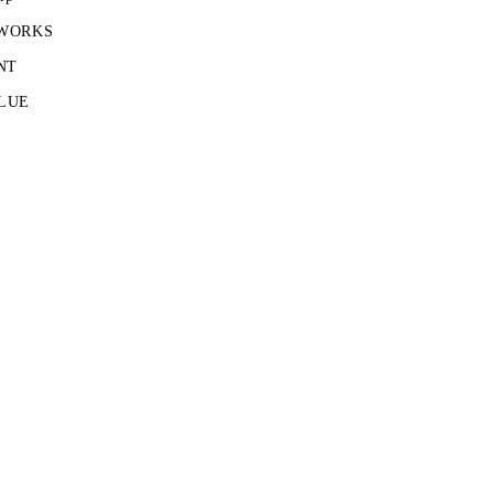
 WORKS
NT
LUE