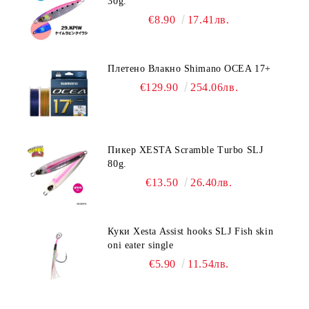
30g.
€8.90
17.41лв.
Плетено Влакно Shimano OCEA 17+
€129.90
254.06лв.
Пикер XESTA Scramble Turbo SLJ
80g.
€13.50
26.40лв.
Куки Xesta Assist hooks SLJ Fish skin
oni eater single
€5.90
11.54лв.