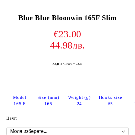
Blue Blue Blooowin 165F Slim
€23.00
44.98лв.
Код:
8717009747238
Model
Size (mm)
Weight (g)
Hooks size
165 F
165
24
#5
Цвят: