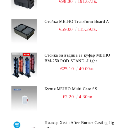
€98.00
191.67лв.
Стойка MEIHO Transform Board A
€59.00
115.39лв.
Стойка за въдица за куфар MEIHO
BM-250 ROD STAND -Light
Blue/Black color
€25.10
49.09лв.
Кутия MEIHO Multi Case SS
€2.20
4.30лв.
Пилкер Xesta After Burner Casting Jig