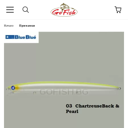
Начало
Примамки