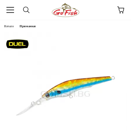
Начало
Примамки