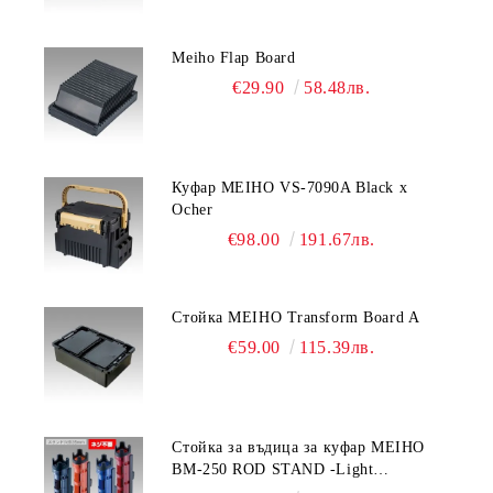
Meiho Flap Board
€29.90
58.48лв.
Куфар MEIHO VS-7090A Black x
Ocher
€98.00
191.67лв.
Стойка MEIHO Transform Board A
€59.00
115.39лв.
Стойка за въдица за куфар MEIHO
BM-250 ROD STAND -Light
Blue/Black color