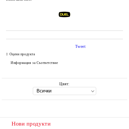
Добави в желани
Tweet
Оцени продукта
Информация за Съответствие
Цвят:
Нови продукти