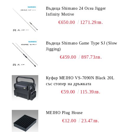
Въдица Shimano 24 Ocea Jigger
Infinity Motive
€650.00
1271.29лв.
Въдица Shimano Game Type SJ (Slow
Jigging)
€459.00
897.73лв.
Куфар MEIHO VS-7090N Black 20L
със стопер на дръжката
€59.00
115.39лв.
MEIHO Plug House
€12.00
23.47лв.