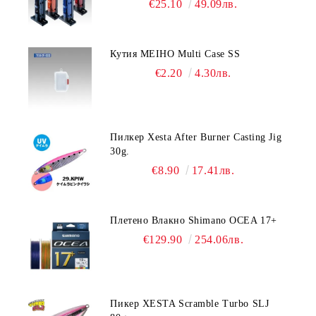
€25.10
49.09лв.
Кутия MEIHO Multi Case SS
€2.20
4.30лв.
Пилкер Xesta After Burner Casting Jig
30g.
€8.90
17.41лв.
Плетено Влакно Shimano OCEA 17+
€129.90
254.06лв.
Пикер XESTA Scramble Turbo SLJ