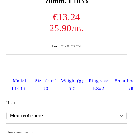
70mm. F1033
€13.24
25.90лв.
Код:
8717009735751
Model
Size (mm)
Weight (g)
Ring size
Front ho
F1033-
70
5,5
EX#2
#
Цвят:
Няма наличност