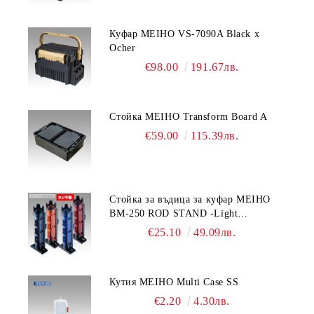
Куфар MEIHO VS-7090A Black x
Ocher
€98.00
191.67лв.
Стойка MEIHO Transform Board A
€59.00
115.39лв.
Стойка за въдица за куфар MEIHO
BM-250 ROD STAND -Light
Blue/Black color
€25.10
49.09лв.
Кутия MEIHO Multi Case SS
€2.20
4.30лв.