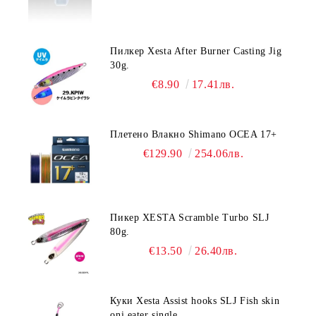
Пилкер Xesta After Burner Casting Jig
30g.
€8.90
17.41лв.
Плетено Влакно Shimano OCEA 17+
€129.90
254.06лв.
Пикер XESTA Scramble Turbo SLJ
80g.
€13.50
26.40лв.
Куки Xesta Assist hooks SLJ Fish skin
oni eater single