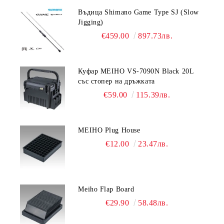
Въдица Shimano Game Type SJ (Slow
Jigging)
€459.00
897.73лв.
Куфар MEIHO VS-7090N Black 20L
със стопер на дръжката
€59.00
115.39лв.
MEIHO Plug House
€12.00
23.47лв.
Meiho Flap Board
€29.90
58.48лв.