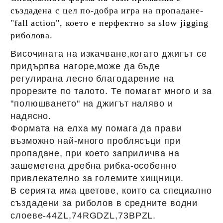
създадена с цел по-добра игра на пропадане-
"fall action", което е перфектно за slow jigging
риболова.
Височината на изкачване,когато джигът се
придърпва нагоре,може да бъде
регулирана лесно благодарение на
прорезите по талото. Те помагат много и за
"полюшването" на джигът наляво и
надясно.
Формата на елха му помага да прави
възможно най-много проблясъци при
пропадане, при което заприличва на
зашеметена дребна рибка-особенно
привлекателно за големите хищници.
В серията има цветове, които са специално
създадени за риболов в средните водни
слоеве-44ZL,74RGDZL,73BPZL.