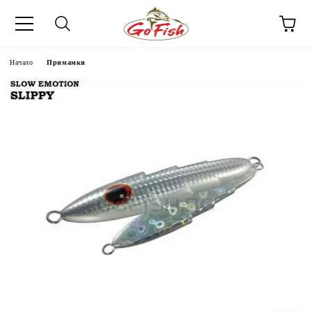
Начало
Примамки