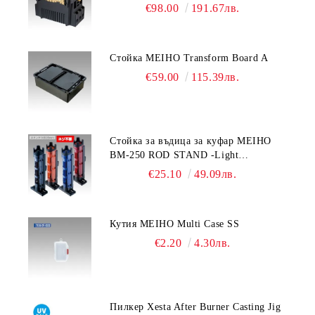
€98.00
191.67лв.
Стойка MEIHO Transform Board A
€59.00
115.39лв.
Стойка за въдица за куфар MEIHO
BM-250 ROD STAND -Light
Blue/Black color
€25.10
49.09лв.
Кутия MEIHO Multi Case SS
€2.20
4.30лв.
Пилкер Xesta After Burner Casting Jig