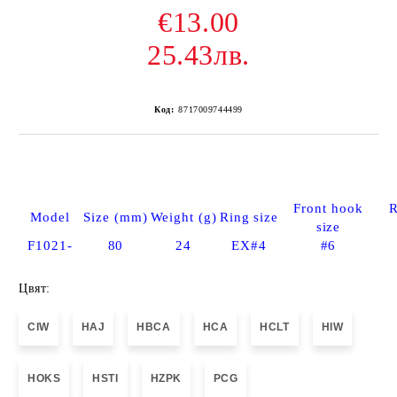
€13.00
25.43лв.
Код:
8717009744499
Front hook
R
Model
Size (mm)
Weight (g)
Ring size
size
F1021-
80
24
EX#4
#6
Цвят:
CIW
HAJ
HBCA
HCA
HCLT
HIW
HOKS
HSTI
HZPK
PCG