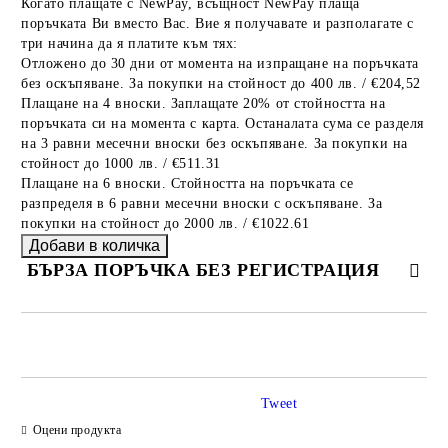
Когато плащате с NewPay, всъщност NewPay плаща
поръчката Ви вместо Вас. Вие я получавате и разполагате с
три начина да я платите към тях:
Отложено до 30 дни от момента на изпращане на поръчката
без оскъпяване. За покупки на стойност до 400 лв. / €204,52
Плащане на 4 вноски. Заплащате 20% от стойността на
поръчката си на момента с карта. Останалата сума се разделя
на 3 равни месечни вноски без оскъпяване. За покупки на
стойност до 1000 лв. / €511.31
Плащане на 6 вноски. Стойността на поръчката се
разпределя в 6 равни месечни вноски с оскъпяване. За
покупки на стойност до 2000 лв. / €1022.61
БЪРЗА ПОРЪЧКА БЕЗ РЕГИСТРАЦИЯ
САМО ПОПЪЛНЕТЕ 2 ПОЛЕТА
Tweet
Оцени продукта
Ние ще се свържем с вас в рамките на работния ден.