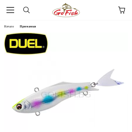
Начало
Примамки