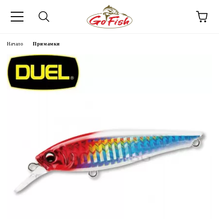
Начало
Примамки