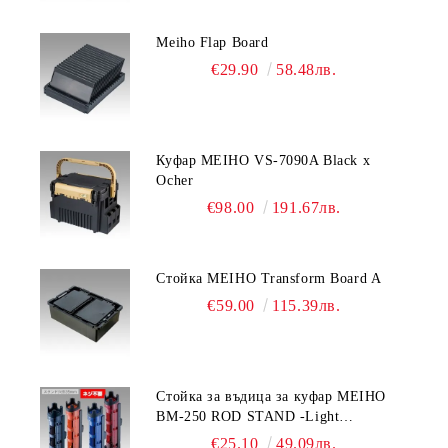
Meiho Flap Board
€29.90
58.48лв.
Куфар MEIHO VS-7090A Black x
Ocher
€98.00
191.67лв.
Стойка MEIHO Transform Board A
€59.00
115.39лв.
Стойка за въдица за куфар MEIHO
BM-250 ROD STAND -Light
Blue/Black color
€25.10
49.09лв.