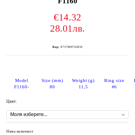
F1160
€14.32
28.01лв.
Код:
8717009742810
Model
Size (mm)
Weight (g)
Ring size
F1160-
80
11,5
#6
Цвят:
Няма наличност
Добави в желани