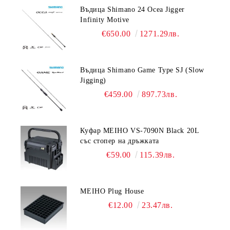
Въдица Shimano 24 Ocea Jigger
Infinity Motive
€650.00
1271.29лв.
Въдица Shimano Game Type SJ (Slow
Jigging)
€459.00
897.73лв.
Куфар MEIHO VS-7090N Black 20L
със стопер на дръжката
€59.00
115.39лв.
MEIHO Plug House
€12.00
23.47лв.