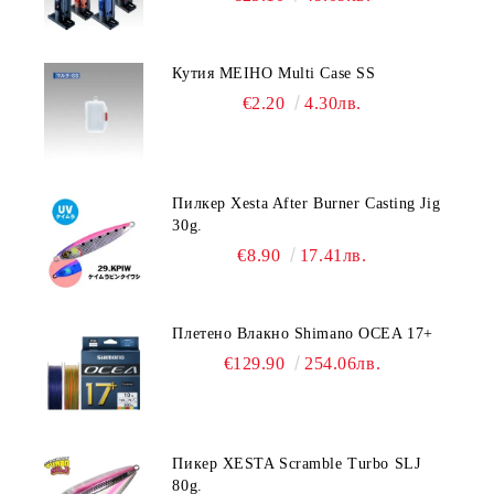
Кутия MEIHO Multi Case SS
€2.20
4.30лв.
Пилкер Xesta After Burner Casting Jig
30g.
€8.90
17.41лв.
Плетено Влакно Shimano OCEA 17+
€129.90
254.06лв.
Пикер XESTA Scramble Turbo SLJ
80g.