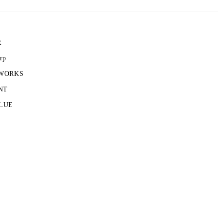
R
rp
 WORKS
NT
LUE