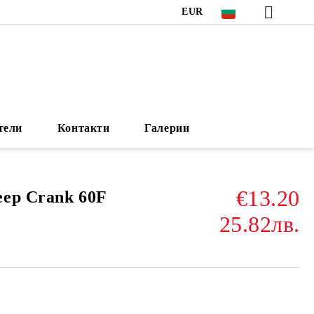
EUR
тели
Контакти
Галерии
€13.20
ep Crank 60F
25.82лв.