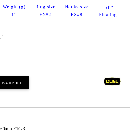
Weight (g)
Ring size
Hooks size
Type
11
EX#2
EX#8
Floating
Добави в желани
F 60mm.F1023