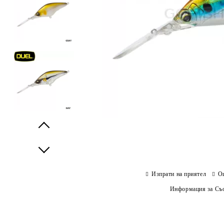
Prev
Next
Изпрати на приятел
О
Информация за Съо