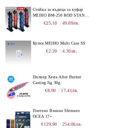
Стойка за въдица за куфар
MEIHO BM-250 ROD STAND
-Light Blue/Black color
€25.10
49.09лв.
Кутия MEIHO Multi Case SS
€2.20
4.30лв.
Пилкер Xesta After Burner
Casting Jig 30g.
€8.90
17.41лв.
Плетено Влакно Shimano
OCEA 17+
€129.90
254.06лв.