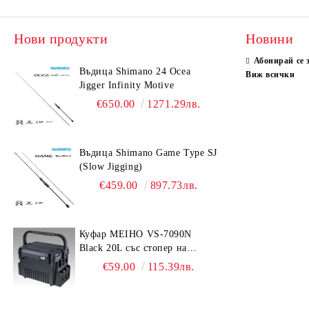
Нови продукти
Новини
Абонирай се 
Въдица Shimano 24 Ocea
Виж всички
Jigger Infinity Motive
€650.00
1271.29лв.
Въдица Shimano Game Type SJ
(Slow Jigging)
€459.00
897.73лв.
Куфар MEIHO VS-7090N
Black 20L със стопер на
дръжката
€59.00
115.39лв.