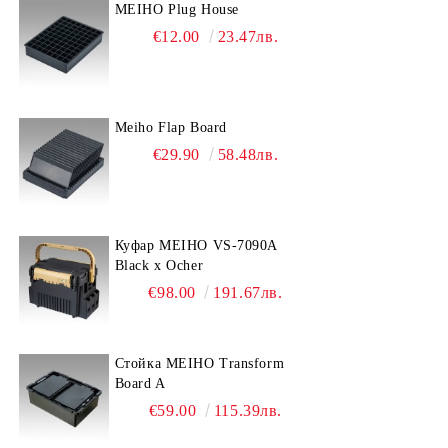
MEIHO Plug House
€12.00
23.47лв.
Meiho Flap Board
€29.90
58.48лв.
Куфар MEIHO VS-7090A
Black x Ocher
€98.00
191.67лв.
Стойка MEIHO Transform
Board A
€59.00
115.39лв.