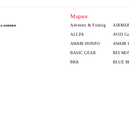
Марки
Adventer & Fishing
AIRMA
за новини
ALLPA
AVID Ca
AWABI HONPO
AWABI
BASIC GEAR
BELMO
BKK
BLUE B