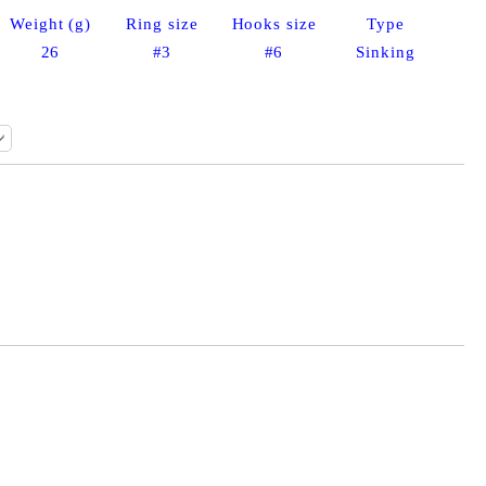
Weight (g)
Ring size
Hooks size
Type
26
#3
#6
Sinking
Добави в желани