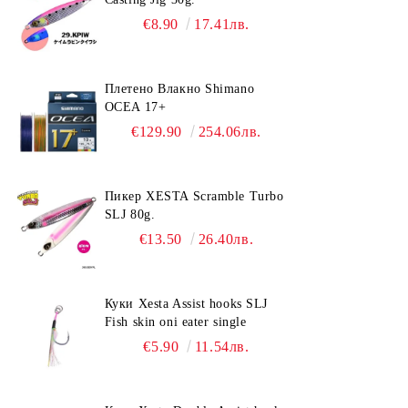
€8.90
17.41лв.
Плетено Влакно Shimano
OCEA 17+
€129.90
254.06лв.
Пикер XESTA Scramble Turbo
SLJ 80g.
€13.50
26.40лв.
Куки Xesta Assist hooks SLJ
Fish skin oni eater single
€5.90
11.54лв.