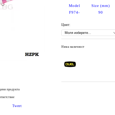
Model
Size (mm)
F974-
90
Цвят:
Няма наличност
цени продукта
тветствие
Tweet