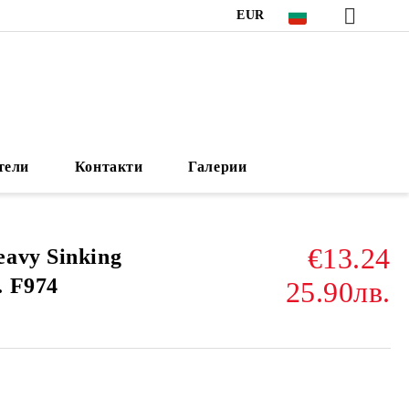
EUR
тели
Контакти
Галерии
€13.24
avy Sinking
 F974
25.90лв.