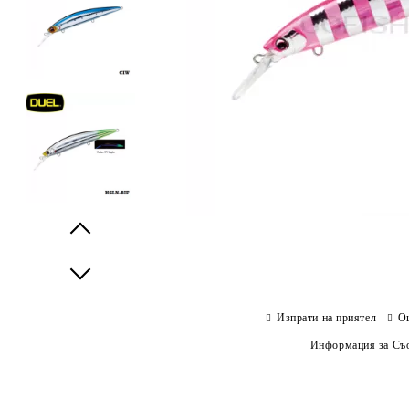
Prev
Next
Изпрати на приятел
О
Информация за Съо