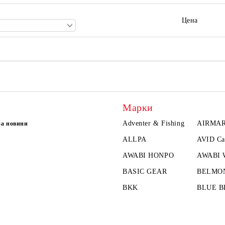
Цена
Марки
Adventer & Fishing
AIRMA
за новини
ALLPA
AVID Ca
AWABI HONPO
AWABI
BASIC GEAR
BELMO
BKK
BLUE B