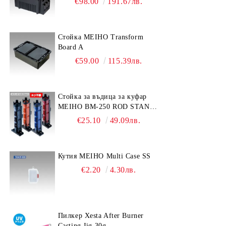
€98.00
191.67лв.
Стойка MEIHO Transform
Board A
€59.00
115.39лв.
Стойка за въдица за куфар
MEIHO BM-250 ROD STAND
-Light Blue/Black color
€25.10
49.09лв.
Кутия MEIHO Multi Case SS
€2.20
4.30лв.
Пилкер Xesta After Burner
Casting Jig 30g.