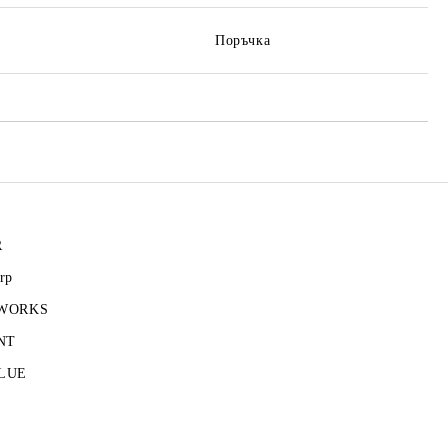
Поръчка
R
rp
 WORKS
NT
LUE