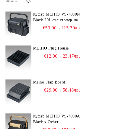
Куфар MEIHO VS-7090N
Black 20L със стопер на
дръжката
€59.00
115.39лв.
MEIHO Plug House
€12.00
23.47лв.
Meiho Flap Board
€29.90
58.48лв.
Куфар MEIHO VS-7090A
Black x Ocher