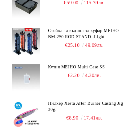
€59.00
115.39лв.
Стойка за въдица за куфар MEIHO
BM-250 ROD STAND -Light
Blue/Black color
€25.10
49.09лв.
Кутия MEIHO Multi Case SS
€2.20
4.30лв.
Пилкер Xesta After Burner Casting Jig
30g.
€8.90
17.41лв.