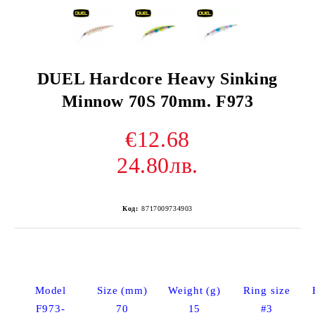
DUEL Hardcore Heavy Sinking
Minnow 70S 70mm. F973
€12.68
24.80лв.
Код:
8717009734903
Model
Size (mm)
Weight (g)
Ring size
F973-
70
15
#3