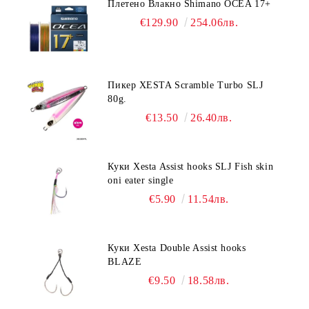
Плетено Влакно Shimano OCEA 17+
€129.90
254.06лв.
Пикер XESTA Scramble Turbo SLJ
80g.
€13.50
26.40лв.
Куки Xesta Assist hooks SLJ Fish skin
oni eater single
€5.90
11.54лв.
Куки Xesta Double Assist hooks
BLAZE
€9.50
18.58лв.