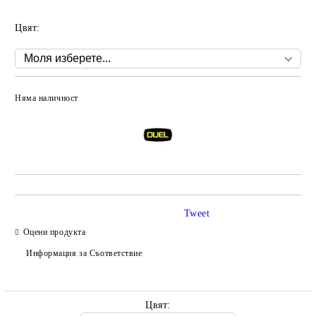
Цвят:
Няма наличност
Добави в желани
Tweet
Оцени продукта
Информация за Съответствие
Цвят: