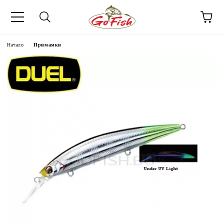
Начало
Примамки