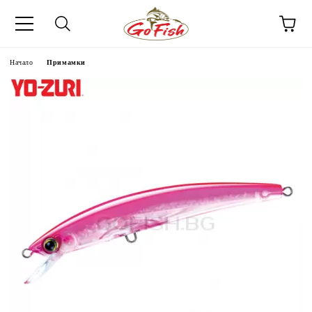
Начало
Примамки