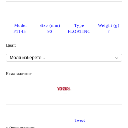
Model
Size (mm)
Type
Weight (g)
F1145-
90
FLOATING
7
Цвят:
Няма наличност
Добави в желани
Tweet
Оцени продукта