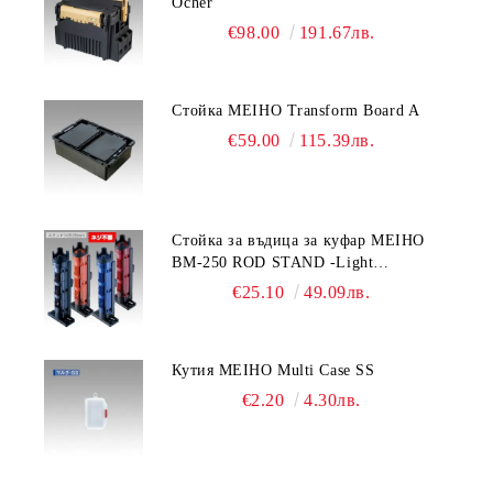
Ocher
€98.00
191.67лв.
Стойка MEIHO Transform Board A
€59.00
115.39лв.
Стойка за въдица за куфар MEIHO
BM-250 ROD STAND -Light
Blue/Black color
€25.10
49.09лв.
Кутия MEIHO Multi Case SS
€2.20
4.30лв.