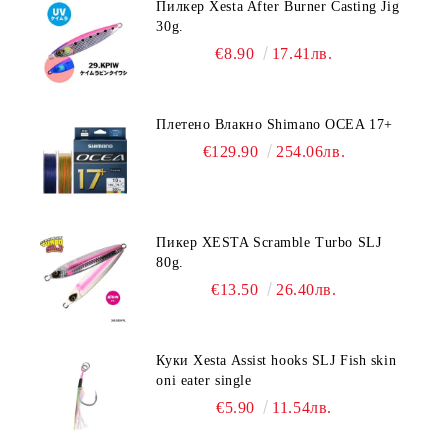
Пилкер Xesta After Burner Casting Jig
30g.
€8.90
17.41лв.
Плетено Влакно Shimano OCEA 17+
€129.90
254.06лв.
Пикер XESTA Scramble Turbo SLJ
80g.
€13.50
26.40лв.
Куки Xesta Assist hooks SLJ Fish skin
oni eater single
€5.90
11.54лв.