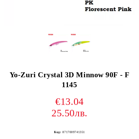
Yo-Zuri Crystal 3D Minnow 90F - F
1145
€13.04
25.50лв.
Код:
8717009741351