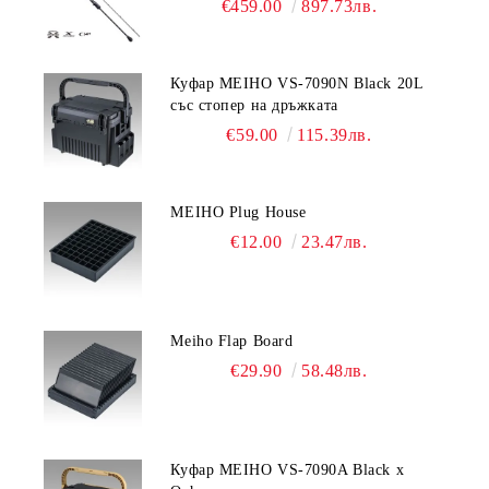
€459.00
897.73лв.
Куфар MEIHO VS-7090N Black 20L
със стопер на дръжката
€59.00
115.39лв.
MEIHO Plug House
€12.00
23.47лв.
Meiho Flap Board
€29.90
58.48лв.
Куфар MEIHO VS-7090A Black x