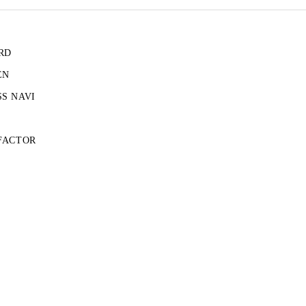
RD
EN
S NAVI
FACTOR