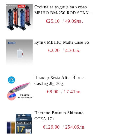
Стойка за въдица за куфар
MEIHO BM-250 ROD STAND
-Light Blue/Black color
€25.10
49.09лв.
Кутия MEIHO Multi Case SS
€2.20
4.30лв.
Пилкер Xesta After Burner
Casting Jig 30g.
€8.90
17.41лв.
Плетено Влакно Shimano
OCEA 17+
€129.90
254.06лв.