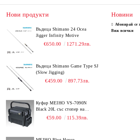
Нови продукти
Новини
Абонирай се 
Въдица Shimano 24 Ocea
Виж всички
Jigger Infinity Motive
€650.00
1271.29лв.
Въдица Shimano Game Type SJ
(Slow Jigging)
€459.00
897.73лв.
Куфар MEIHO VS-7090N
Black 20L със стопер на
дръжката
€59.00
115.39лв.
MEIHO Plug House