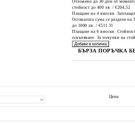
Отложено до 30 дни от момента
стойност до 400 лв. / €204,52
Плащане на 4 вноски. Заплащат
Останалата сума се разделя на 
до 1000 лв. / €511.31
Плащане на 6 вноски. Стойност
оскъпяване. За покупки на стой
БЪРЗА ПОРЪЧКА Б
САМО ПОПЪЛНЕТЕ 2 ПОЛЕТА
Ние ще се свържем с вас в рамки
Цена