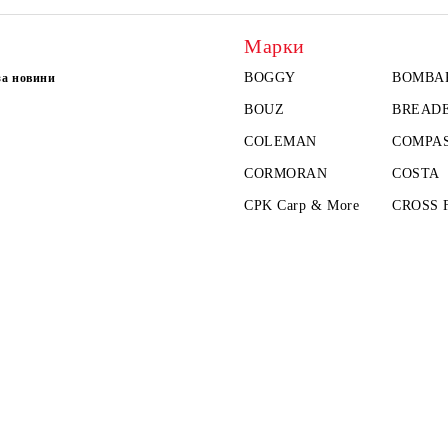
Марки
BOGGY
BOMBA
за новини
BOUZ
BREAD
COLEMAN
COMPAS
CORMORAN
COSTA
CPK Carp & More
CROSS 