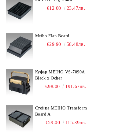
€12.00
23.47лв.
Meiho Flap Board
€29.90
58.48лв.
Куфар MEIHO VS-7090A
Black x Ocher
€98.00
191.67лв.
Стойка MEIHO Transform
Board A
€59.00
115.39лв.