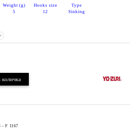
Weight (g)
Hooks size
Type
5
12
Sinking
Добави в желани
 - F 1167