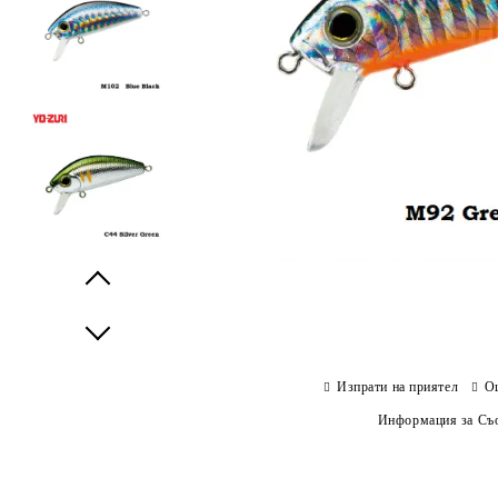
Prev
Next
Изпрати на приятел
О
Информация за Съо