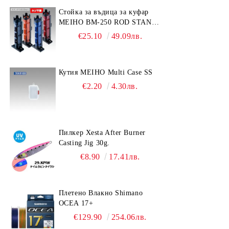
Стойка за въдица за куфар
MEIHO BM-250 ROD STAND
-Light Blue/Black color
€25.10
49.09лв.
Кутия MEIHO Multi Case SS
€2.20
4.30лв.
Пилкер Xesta After Burner
Casting Jig 30g.
€8.90
17.41лв.
Плетено Влакно Shimano
OCEA 17+
€129.90
254.06лв.