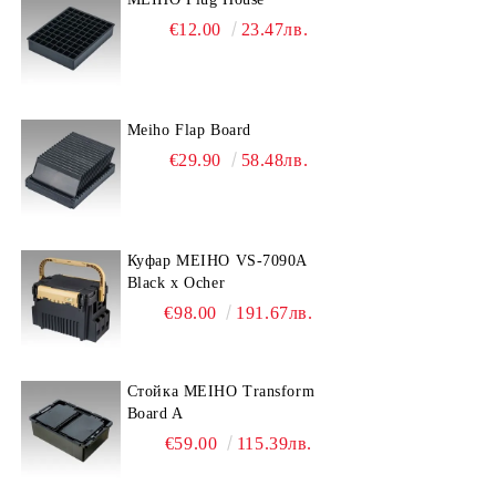
€12.00
23.47лв.
Meiho Flap Board
€29.90
58.48лв.
Куфар MEIHO VS-7090A
Black x Ocher
€98.00
191.67лв.
Стойка MEIHO Transform
Board A
€59.00
115.39лв.