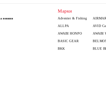
Марки
Adventer & Fishing
AIRMA
за новини
ALLPA
AVID Ca
AWABI HONPO
AWABI
BASIC GEAR
BELMO
BKK
BLUE B