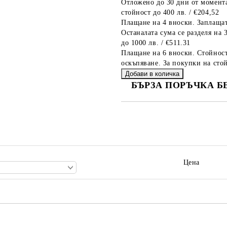
Отложено до 30 дни от момента
стойност до 400 лв. / €204,52
Плащане на 4 вноски. Заплащат
Останалата сума се разделя на 
до 1000 лв. / €511.31
Плащане на 6 вноски. Стойност
оскъпяване. За покупки на стой
БЪРЗА ПОРЪЧКА Б
САМО ПОПЪЛНЕТЕ 2 ПОЛЕТА
Ние ще се свържем с вас в рамки
Цена