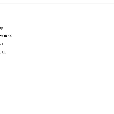
R
rp
 WORKS
NT
LUE