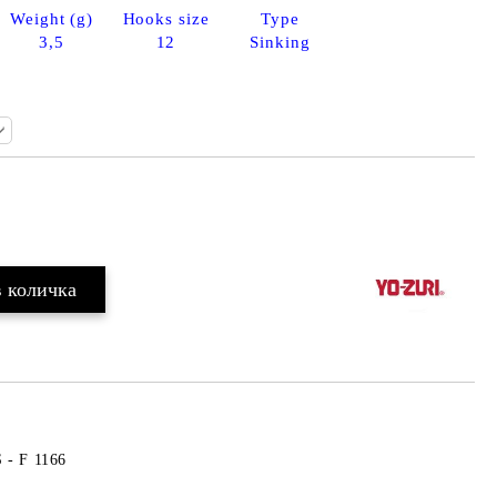
Weight (g)
Hooks size
Type
3,5
12
Sinking
Добави в желани
 - F 1166