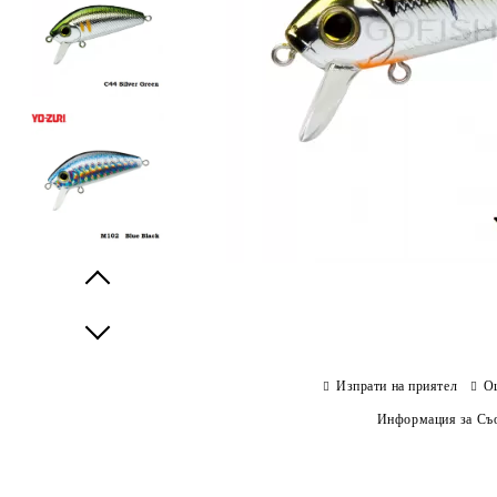
Prev
Next
Изпрати на приятел
О
Информация за Съо