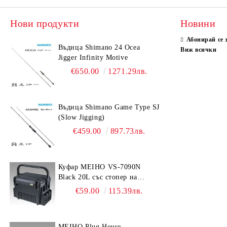
Нови продукти
Новини
Абонирай се 
Въдица Shimano 24 Ocea
Виж всички
Jigger Infinity Motive
€650.00
1271.29лв.
Въдица Shimano Game Type SJ
(Slow Jigging)
€459.00
897.73лв.
Куфар MEIHO VS-7090N
Black 20L със стопер на
дръжката
€59.00
115.39лв.
MEIHO Plug House