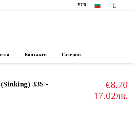
EUR
тели
Контакти
Галерии
€8.70
Sinking) 33S -
17.02лв.