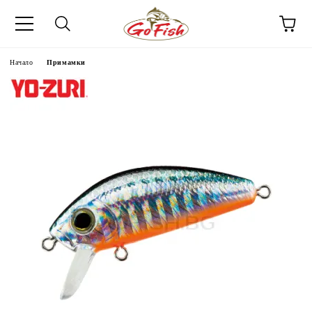
Начало
Примамки