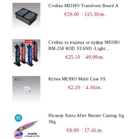
Стойка MEIHO Transform Board A
€59.00
115.39лв.
Стойка за въдица за куфар MEIHO
BM-250 ROD STAND -Light
Blue/Black color
€25.10
49.09лв.
Кутия MEIHO Multi Case SS
€2.20
4.30лв.
Пилкер Xesta After Burner Casting Jig
30g.
€8.90
17.41лв.