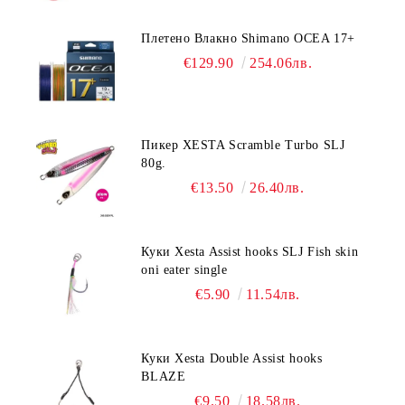
Плетено Влакно Shimano OCEA 17+
€129.90
254.06лв.
Пикер XESTA Scramble Turbo SLJ
80g.
€13.50
26.40лв.
Куки Xesta Assist hooks SLJ Fish skin
oni eater single
€5.90
11.54лв.
Куки Xesta Double Assist hooks
BLAZE
€9.50
18.58лв.