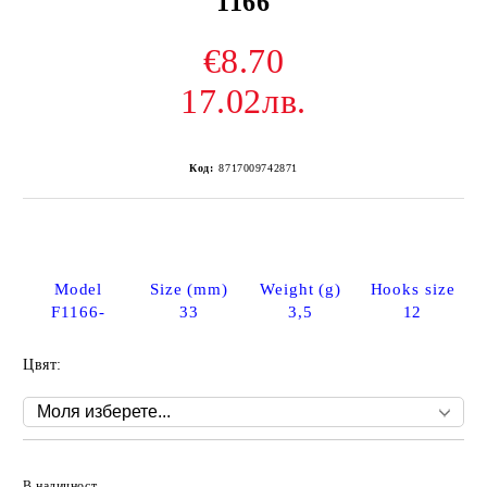
1166
€8.70
17.02лв.
Код:
8717009742871
Model
Size (mm)
Weight (g)
Hooks size
F1166-
33
3,5
12
Цвят:
Добави в желани
В наличност