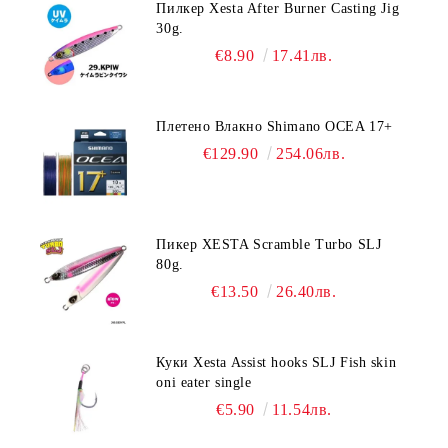
Пилкер Xesta After Burner Casting Jig
30g.
€8.90
17.41лв.
Плетено Влакно Shimano OCEA 17+
€129.90
254.06лв.
Пикер XESTA Scramble Turbo SLJ
80g.
€13.50
26.40лв.
Куки Xesta Assist hooks SLJ Fish skin
oni eater single
€5.90
11.54лв.