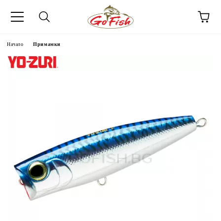
Начало
Примамки