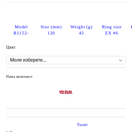
Model
Size (mm)
Weight (g)
Ring size
R1152-
120
43
EX #6
Цвят:
Няма наличност
Добави в желани
Tweet