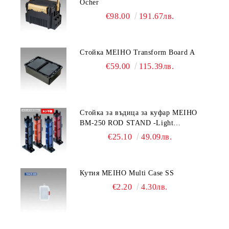
Ocher
€98.00
191.67лв.
Стойка MEIHO Transform Board A
€59.00
115.39лв.
Стойка за въдица за куфар MEIHO
BM-250 ROD STAND -Light
Blue/Black color
€25.10
49.09лв.
Кутия MEIHO Multi Case SS
€2.20
4.30лв.