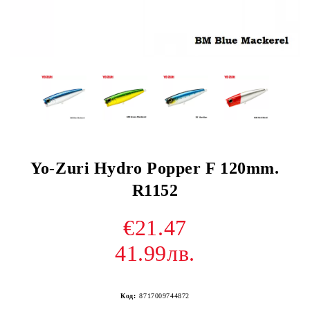
Yo-Zuri Hydro Popper F 120mm.
R1152
€21.47
41.99лв.
Код:
8717009744872