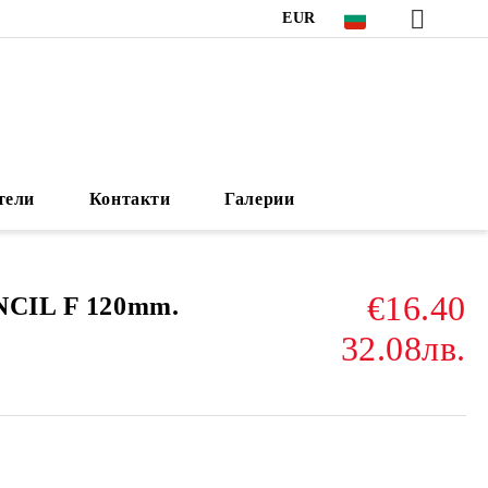
EUR
тели
Контакти
Галерии
€16.40
NCIL F 120mm.
32.08лв.