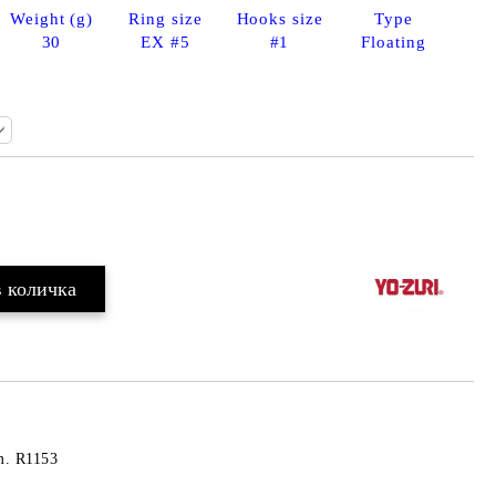
Weight (g)
Ring size
Hooks size
Type
30
EX #5
#1
Floating
Добави в желани
m. R1153