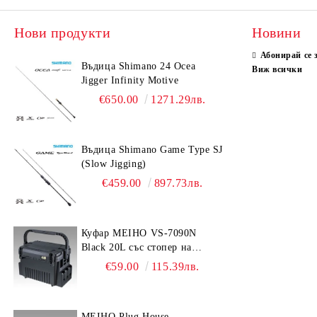
Нови продукти
Новини
Абонирай се 
Въдица Shimano 24 Ocea
Виж всички
Jigger Infinity Motive
€650.00
1271.29лв.
Въдица Shimano Game Type SJ
(Slow Jigging)
€459.00
897.73лв.
Куфар MEIHO VS-7090N
Black 20L със стопер на
дръжката
€59.00
115.39лв.
MEIHO Plug House