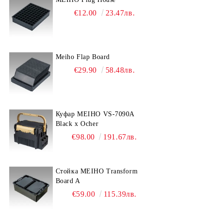
€12.00
23.47лв.
Meiho Flap Board
€29.90
58.48лв.
Куфар MEIHO VS-7090A
Black x Ocher
€98.00
191.67лв.
Стойка MEIHO Transform
Board A
€59.00
115.39лв.