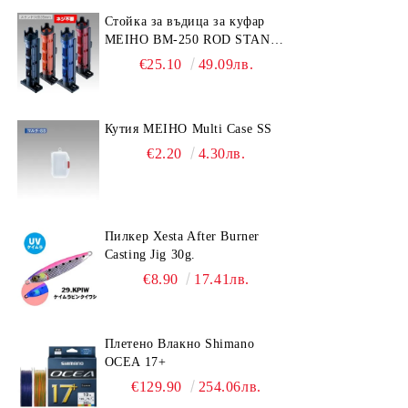
Стойка за въдица за куфар
MEIHO BM-250 ROD STAND
-Light Blue/Black color
€25.10
49.09лв.
Кутия MEIHO Multi Case SS
€2.20
4.30лв.
Пилкер Xesta After Burner
Casting Jig 30g.
€8.90
17.41лв.
Плетено Влакно Shimano
OCEA 17+
€129.90
254.06лв.