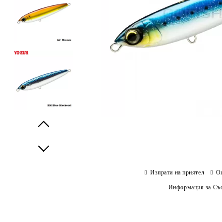
Prev
Next
Изпрати на приятел
О
Информация за Съо