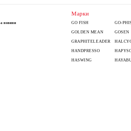
Марки
GO FISH
GO-PHI
за новини
GOLDEN MEAN
GOSEN
GRAPHITELEADER
HALCY
HANDPRESSO
HAPYS
HASWING
HAYAB