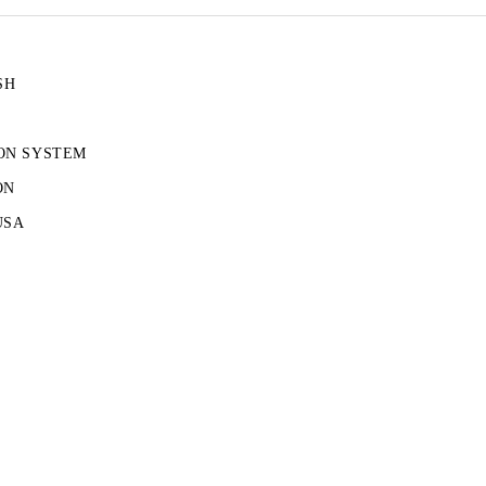
SH
ON SYSTEM
ON
USA