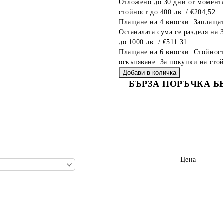
Отложено до 30 дни от момента
стойност до 400 лв. / €204,52
Плащане на 4 вноски. Заплащат
Останалата сума се разделя на 
до 1000 лв. / €511.31
Плащане на 6 вноски. Стойност
оскъпяване. За покупки на стой
БЪРЗА ПОРЪЧКА Б
САМО ПОПЪЛНЕТЕ 2 ПОЛЕТА
Ние ще се свържем с вас в рамки
Цена