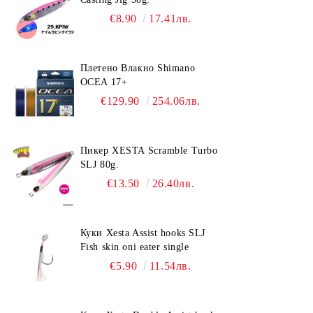
€8.90
17.41лв.
Плетено Влакно Shimano
OCEA 17+
€129.90
254.06лв.
Пикер XESTA Scramble Turbo
SLJ 80g.
€13.50
26.40лв.
Куки Xesta Assist hooks SLJ
Fish skin oni eater single
€5.90
11.54лв.