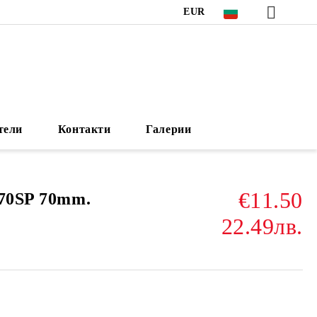
EUR
тели
Контакти
Галерии
€11.50
 70SP 70mm.
22.49лв.