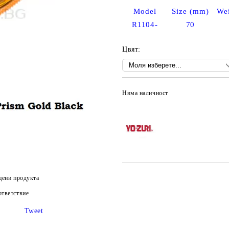
Model
Size (mm)
Wei
R1104-
70
Цвят:
Няма наличност
цени продукта
тветствие
Tweet