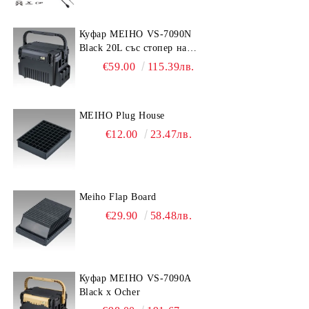
Куфар MEIHO VS-7090N
Black 20L със стопер на
дръжката
€59.00
115.39лв.
MEIHO Plug House
€12.00
23.47лв.
Meiho Flap Board
€29.90
58.48лв.
Куфар MEIHO VS-7090A
Black x Ocher