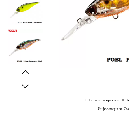
Prev
Next
Изпрати на приятел
О
Информация за Съо