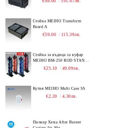
€98.00
191.67лв.
Стойка MEIHO Transform
Board A
€59.00
115.39лв.
Стойка за въдица за куфар
MEIHO BM-250 ROD STAND
-Light Blue/Black color
€25.10
49.09лв.
Кутия MEIHO Multi Case SS
€2.20
4.30лв.
Пилкер Xesta After Burner
Casting Jig 30g.