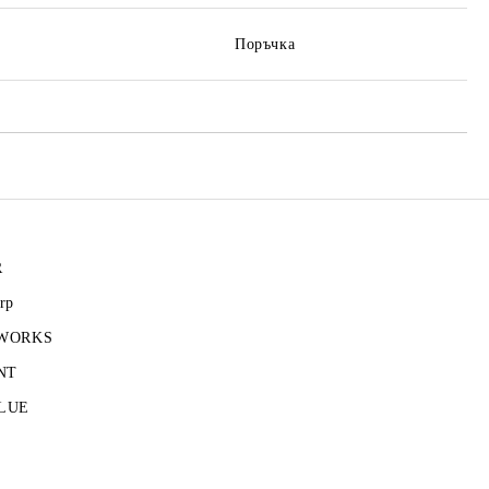
Поръчка
R
rp
 WORKS
NT
LUE