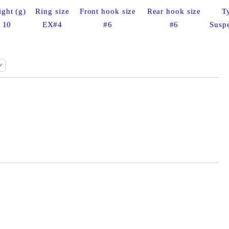
ght (g)
Ring size
Front hook size
Rear hook size
T
10
EX#4
#6
#6
Susp
Добави в желани