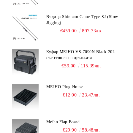
Въдица Shimano Game Type SJ (Slow
Jigging)
€459.00
897.73лв.
Куфар MEIHO VS-7090N Black 20L
със стопер на дръжката
€59.00
115.39лв.
MEIHO Plug House
€12.00
23.47лв.
Meiho Flap Board
€29.90
58.48лв.