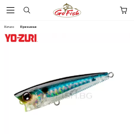
Начало
Примамки