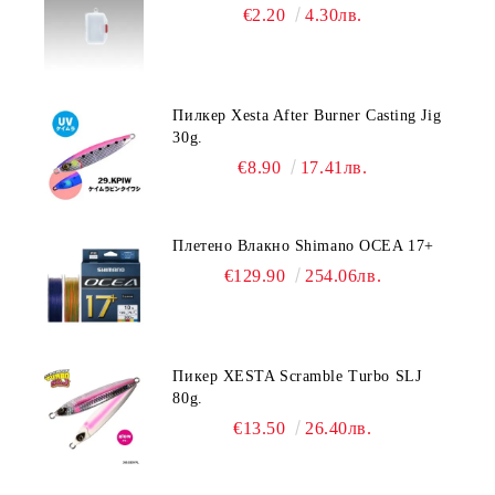
€2.20
4.30лв.
Пилкер Xesta After Burner Casting Jig
30g.
€8.90
17.41лв.
Плетено Влакно Shimano OCEA 17+
€129.90
254.06лв.
Пикер XESTA Scramble Turbo SLJ
80g.
€13.50
26.40лв.