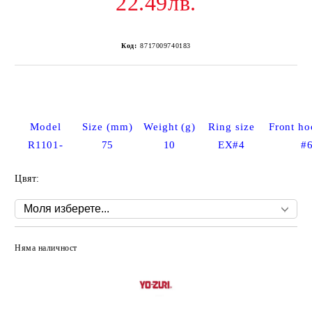
22.49лв.
Код:
8717009740183
Model
Size (mm)
Weight (g)
Ring size
Front ho
R1101-
75
10
EX#4
#
Цвят:
Няма наличност
Добави в желани