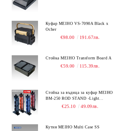
Куфар MEIHO VS-7090A Black x
Ocher
€98.00
191.67лв.
Стойка MEIHO Transform Board A
€59.00
115.39лв.
Стойка за въдица за куфар MEIHO
BM-250 ROD STAND -Light
Blue/Black color
€25.10
49.09лв.
Кутия MEIHO Multi Case SS