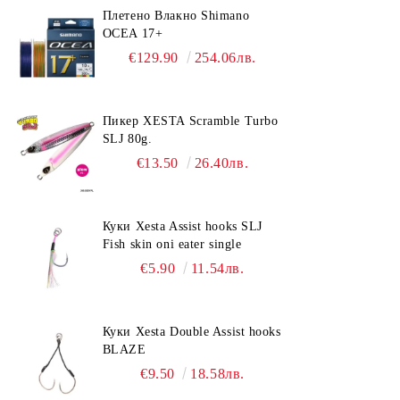
Плетено Влакно Shimano
OCEA 17+
€129.90
254.06лв.
Пикер XESTA Scramble Turbo
SLJ 80g.
€13.50
26.40лв.
Куки Xesta Assist hooks SLJ
Fish skin oni eater single
€5.90
11.54лв.
Куки Xesta Double Assist hooks
BLAZE
€9.50
18.58лв.