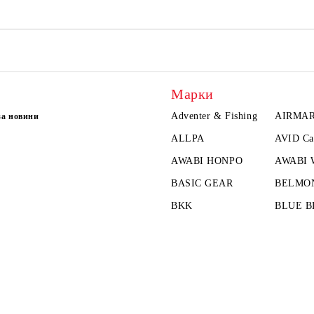
Марки
Adventer & Fishing
AIRMA
за новини
ALLPA
AVID Ca
AWABI HONPO
AWABI
BASIC GEAR
BELMO
BKK
BLUE B