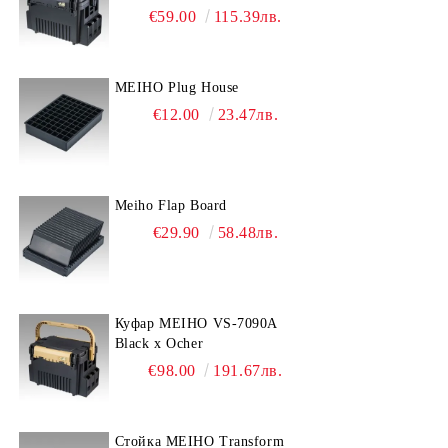
дръжката
€59.00
115.39лв.
MEIHO Plug House
€12.00
23.47лв.
Meiho Flap Board
€29.90
58.48лв.
Куфар MEIHO VS-7090A
Black x Ocher
€98.00
191.67лв.
Стойка MEIHO Transform