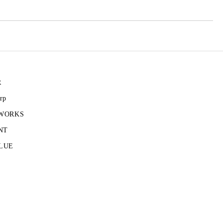
R
rp
 WORKS
NT
LUE