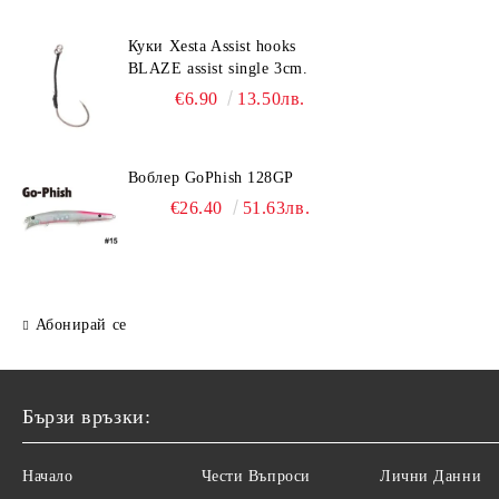
Куки Xesta Assist hooks
BLAZE assist single 3cm.
€6.90
13.50лв.
Воблер GoPhish 128GP
€26.40
51.63лв.
Абонирай се
Бързи връзки:
Начало
Чести Въпроси
Лични Данни