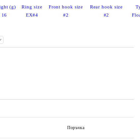
ght (g)
Ring size
Front hook size
Rear hook size
T
16
EX#4
#2
#2
Flo
Добави в желани
Поръчка