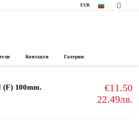
EUR
тели
Контакти
Галерии
€11.50
l (F) 100mm.
22.49лв.