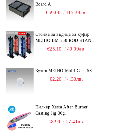
Board A
€59.00
115.39лв.
Стойка за въдица за куфар
MEIHO BM-250 ROD STAND
-Light Blue/Black color
€25.10
49.09лв.
Кутия MEIHO Multi Case SS
€2.20
4.30лв.
Пилкер Xesta After Burner
Casting Jig 30g.
€8.90
17.41лв.