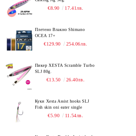
€8.90
17.41лв.
Плетено Влакно Shimano
OCEA 17+
€129.90
254.06лв.
Пикер XESTA Scramble Turbo
SLJ 80g.
€13.50
26.40лв.
Куки Xesta Assist hooks SLJ
Fish skin oni eater single
€5.90
11.54лв.