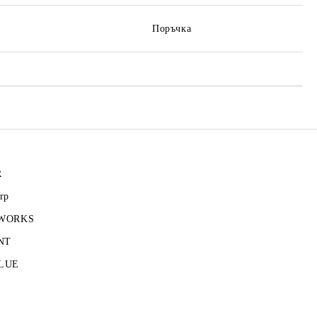
Поръчка
R
rp
 WORKS
NT
LUE