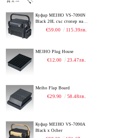
Куфар MEIHO VS-7090N
Black 20L със стопер на
дръжката
€59.00
115.39лв.
MEIHO Plug House
€12.00
23.47лв.
Meiho Flap Board
€29.90
58.48лв.
Куфар MEIHO VS-7090A
Black x Ocher