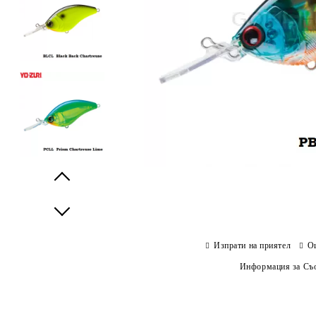
Prev
Next
Изпрати на приятел
О
Информация за Съо