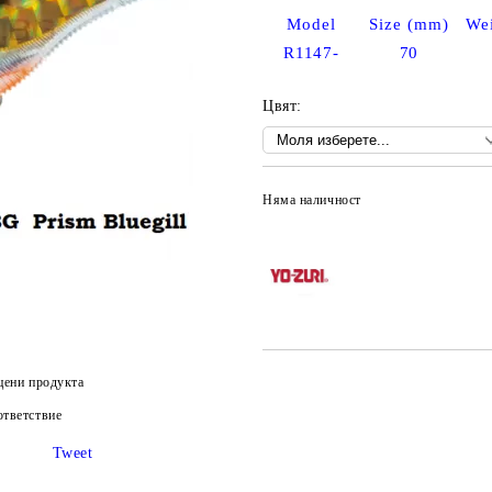
Model
Size (mm)
Wei
R1147-
70
Цвят:
Няма наличност
цени продукта
тветствие
Tweet