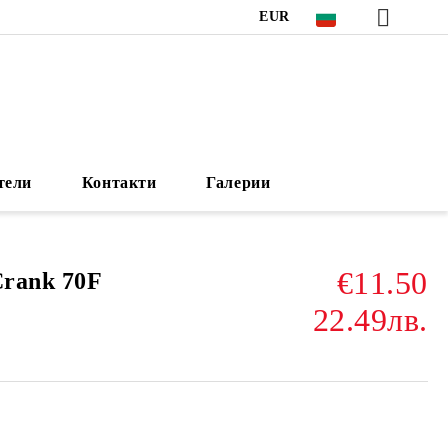
EUR
тели
Контакти
Галерии
€11.50
Crank 70F
22.49лв.