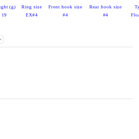
ght (g)
Ring size
Front hook size
Rear hook size
T
19
EX#4
#4
#4
Flo
Добави в желани