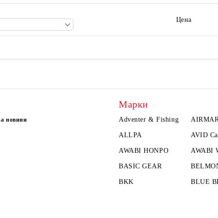
Цена
Марки
Adventer & Fishing
AIRMA
за новини
ALLPA
AVID Ca
AWABI HONPO
AWABI
BASIC GEAR
BELMO
BKK
BLUE B