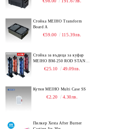
€98.00
191.67лв.
Стойка MEIHO Transform
Board A
€59.00
115.39лв.
Стойка за въдица за куфар
MEIHO BM-250 ROD STAND
-Light Blue/Black color
€25.10
49.09лв.
Кутия MEIHO Multi Case SS
€2.20
4.30лв.
Пилкер Xesta After Burner
Casting Jig 30g.