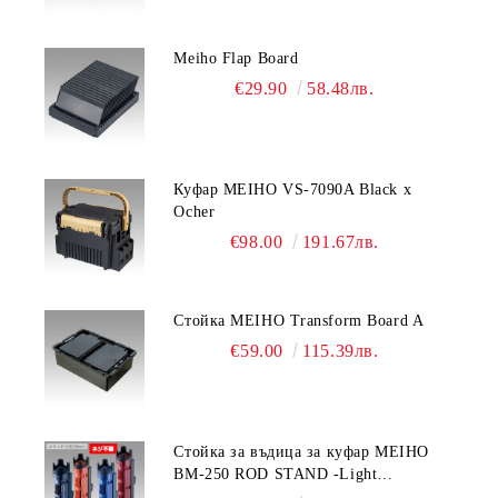
Meiho Flap Board
€29.90
58.48лв.
Куфар MEIHO VS-7090A Black x
Ocher
€98.00
191.67лв.
Стойка MEIHO Transform Board A
€59.00
115.39лв.
Стойка за въдица за куфар MEIHO
BM-250 ROD STAND -Light
Blue/Black color