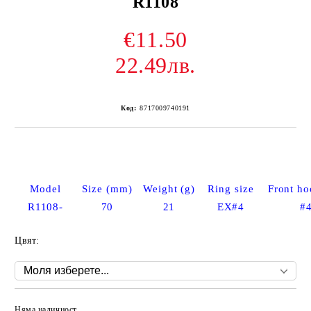
R1108
€11.50
22.49лв.
Код:
8717009740191
Model
Size (mm)
Weight (g)
Ring size
Front ho
R1108-
70
21
EX#4
#
Цвят:
Няма наличност