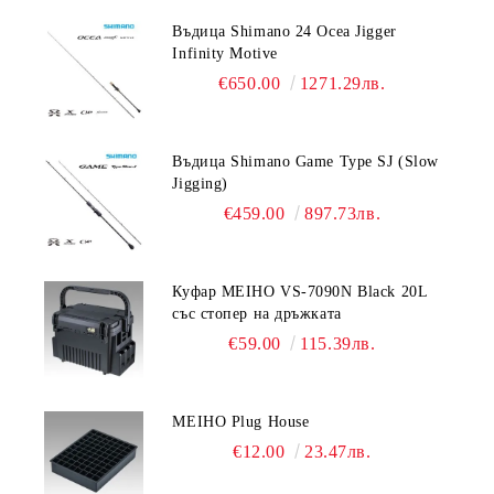
Въдица Shimano 24 Ocea Jigger
Infinity Motive
€650.00
1271.29лв.
Въдица Shimano Game Type SJ (Slow
Jigging)
€459.00
897.73лв.
Куфар MEIHO VS-7090N Black 20L
със стопер на дръжката
€59.00
115.39лв.
MEIHO Plug House
€12.00
23.47лв.