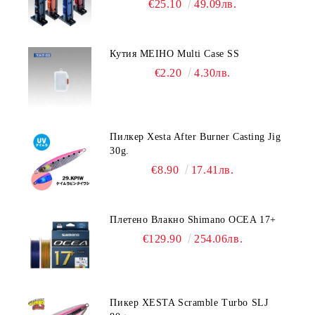
€25.10
49.09лв.
Кутия MEIHO Multi Case SS
€2.20
4.30лв.
Пилкер Xesta After Burner Casting Jig
30g.
€8.90
17.41лв.
Плетено Влакно Shimano OCEA 17+
€129.90
254.06лв.
Пикер XESTA Scramble Turbo SLJ