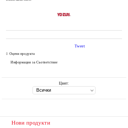
Добави в желани
Tweet
Оцени продукта
Информация за Съответствие
Цвят:
Нови продукти