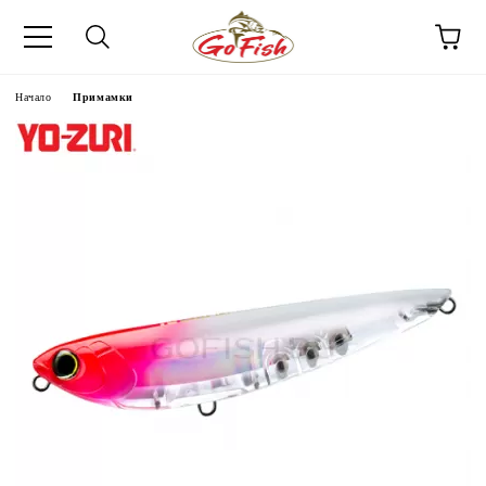
Начало
Примамки