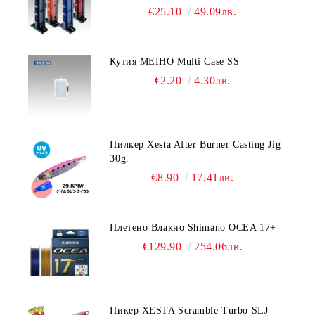
Blue/Black color
€25.10
49.09лв.
Кутия MEIHO Multi Case SS
€2.20
4.30лв.
Пилкер Xesta After Burner Casting Jig
30g.
€8.90
17.41лв.
Плетено Влакно Shimano OCEA 17+
€129.90
254.06лв.
Пикер XESTA Scramble Turbo SLJ