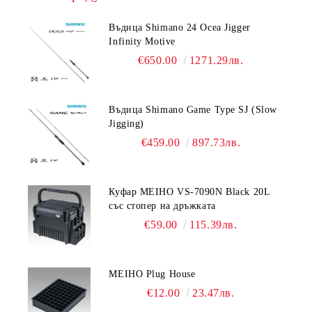
Въдица Shimano 24 Ocea Jigger
Infinity Motive
€650.00
1271.29лв.
Въдица Shimano Game Type SJ (Slow
Jigging)
€459.00
897.73лв.
Куфар MEIHO VS-7090N Black 20L
със стопер на дръжката
€59.00
115.39лв.
MEIHO Plug House
€12.00
23.47лв.