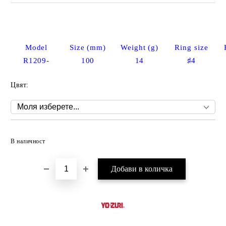
Model
Size (mm)
Weight (g)
Ring size
R1209-
100
14
♯4
Цвят:
Добави в желани
В наличност