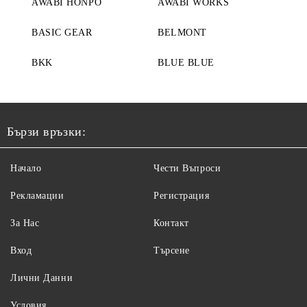
AWABI HONPO
AWABI WORKS
BASIC GEAR
BELMONT
BKK
BLUE BLUE
Бързи връзки:
Начало
Чести Въпроси
Рекламации
Регистрация
За Нас
Контакт
Вход
Търсене
Лични Данни
Условия