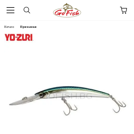
Начало
Примамки