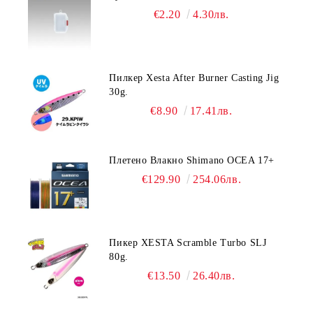
€2.20
4.30лв.
Пилкер Xesta After Burner Casting Jig
30g.
€8.90
17.41лв.
Плетено Влакно Shimano OCEA 17+
€129.90
254.06лв.
Пикер XESTA Scramble Turbo SLJ
80g.
€13.50
26.40лв.