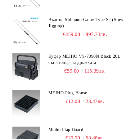
Въдица Shimano Game Type SJ (Slow
Jigging)
€459.00
897.73лв.
Куфар MEIHO VS-7090N Black 20L
със стопер на дръжката
€59.00
115.39лв.
MEIHO Plug House
€12.00
23.47лв.
Meiho Flap Board
€29.90
58.48лв.