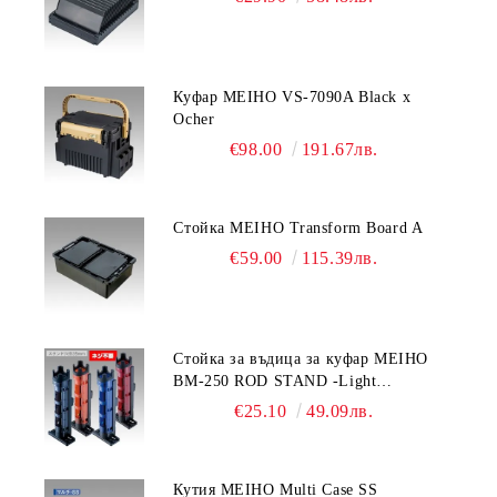
Куфар MEIHO VS-7090A Black x
Ocher
€98.00
191.67лв.
Стойка MEIHO Transform Board A
€59.00
115.39лв.
Стойка за въдица за куфар MEIHO
BM-250 ROD STAND -Light
Blue/Black color
€25.10
49.09лв.
Кутия MEIHO Multi Case SS