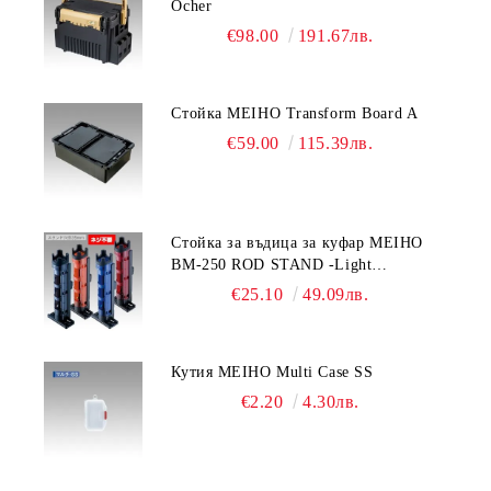
Ocher
€98.00
191.67лв.
Стойка MEIHO Transform Board A
€59.00
115.39лв.
Стойка за въдица за куфар MEIHO
BM-250 ROD STAND -Light
Blue/Black color
€25.10
49.09лв.
Кутия MEIHO Multi Case SS
€2.20
4.30лв.