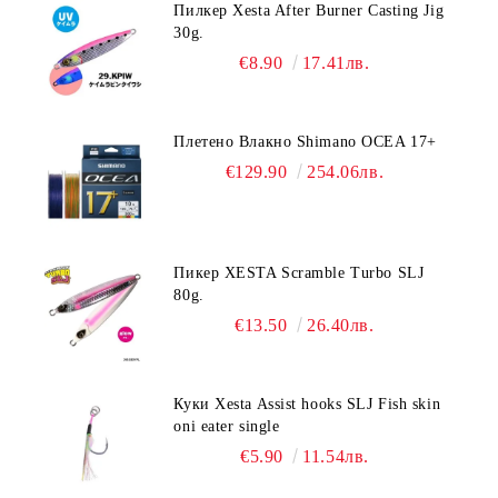
Пилкер Xesta After Burner Casting Jig
30g.
€8.90
17.41лв.
Плетено Влакно Shimano OCEA 17+
€129.90
254.06лв.
Пикер XESTA Scramble Turbo SLJ
80g.
€13.50
26.40лв.
Куки Xesta Assist hooks SLJ Fish skin
oni eater single
€5.90
11.54лв.