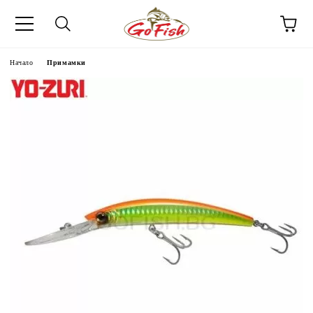
Начало
Примамки