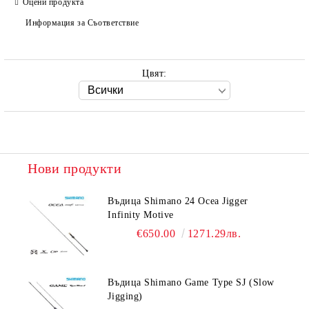
Оцени продукта
Ние ще се свържем с вас в рамките на работния ден.
Информация за Съответствие
Цвят:
Нови продукти
Въдица Shimano 24 Ocea Jigger
Infinity Motive
€650.00
1271.29лв.
Въдица Shimano Game Type SJ (Slow
Jigging)