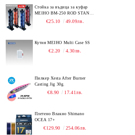
Стойка за въдица за куфар
MEIHO BM-250 ROD STAND
-Light Blue/Black color
€25.10
49.09лв.
Кутия MEIHO Multi Case SS
€2.20
4.30лв.
Пилкер Xesta After Burner
Casting Jig 30g.
€8.90
17.41лв.
Плетено Влакно Shimano
OCEA 17+
€129.90
254.06лв.