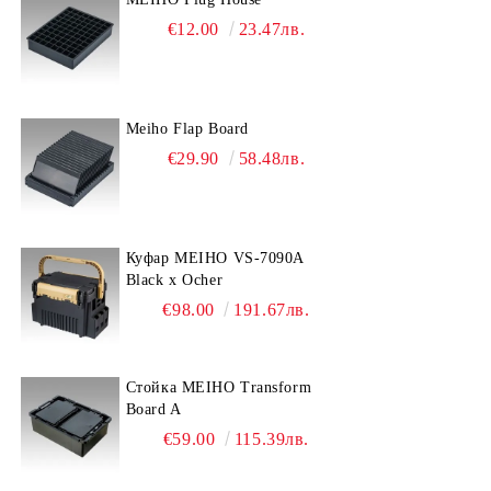
€12.00
23.47лв.
Meiho Flap Board
€29.90
58.48лв.
Куфар MEIHO VS-7090A
Black x Ocher
€98.00
191.67лв.
Стойка MEIHO Transform
Board A
€59.00
115.39лв.