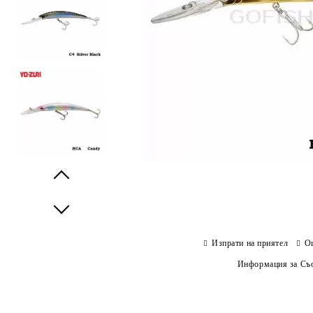
Prev
Next
Изпрати на приятел
О
Информация за Съо