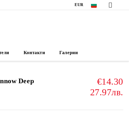
EUR
тели
Контакти
Галерии
€14.30
innow Deep
27.97лв.