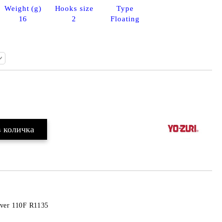
Weight (g)
Hooks size
Type
16
2
Floating
Добави в желани
iver 110F R1135