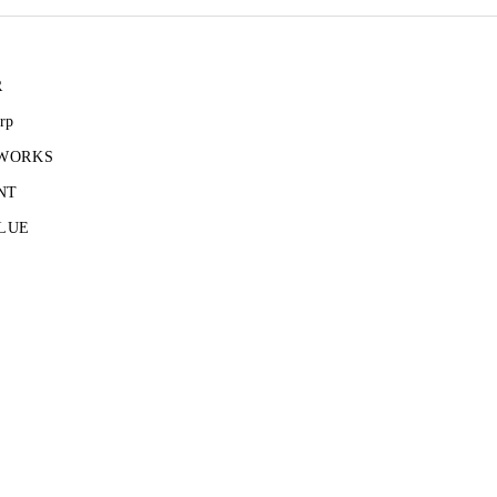
R
rp
 WORKS
NT
LUE