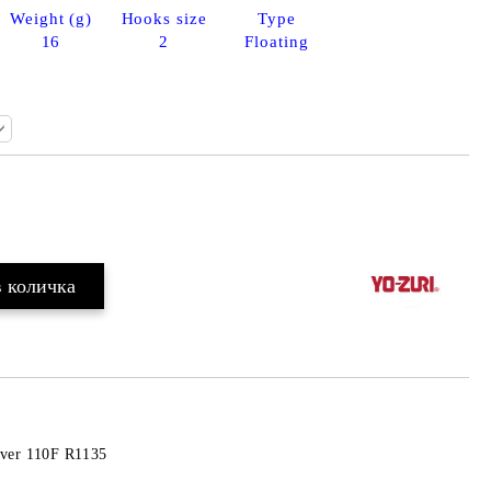
Weight (g)
Hooks size
Type
16
2
Floating
Добави в желани
iver 110F R1135