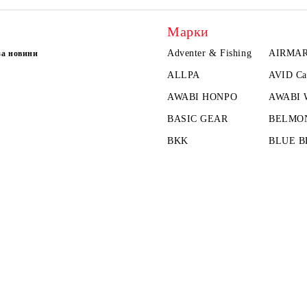
Марки
Adventer & Fishing
AIRMA
за новини
ALLPA
AVID Ca
AWABI HONPO
AWABI
BASIC GEAR
BELMO
BKK
BLUE B