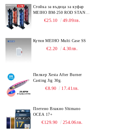
Стойка за въдица за куфар
MEIHO BM-250 ROD STAND
-Light Blue/Black color
€25.10
49.09лв.
Кутия MEIHO Multi Case SS
€2.20
4.30лв.
Пилкер Xesta After Burner
Casting Jig 30g.
€8.90
17.41лв.
Плетено Влакно Shimano
OCEA 17+
€129.90
254.06лв.