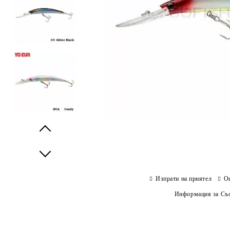
Prev
Next
Изпрати на приятел
О
Информация за Съо