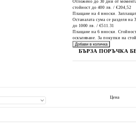
Отложено до 30 дни от момента
стойност до 400 лв. / €204,52
Плащане на 4 вноски. Заплащат
Останалата сума се разделя на 
до 1000 лв. / €511.31
Плащане на 6 вноски. Стойност
оскъпяване. За покупки на стой
БЪРЗА ПОРЪЧКА Б
САМО ПОПЪЛНЕТЕ 2 ПОЛЕТА
Ние ще се свържем с вас в рамки
Цена