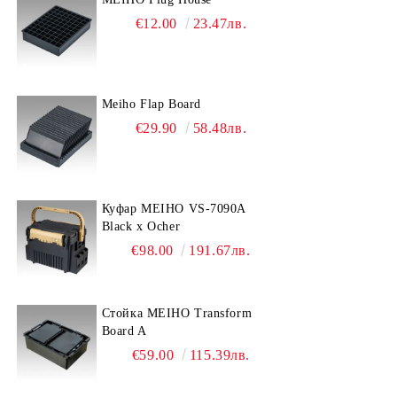
€12.00
23.47лв.
Meiho Flap Board
€29.90
58.48лв.
Куфар MEIHO VS-7090A
Black x Ocher
€98.00
191.67лв.
Стойка MEIHO Transform
Board A
€59.00
115.39лв.