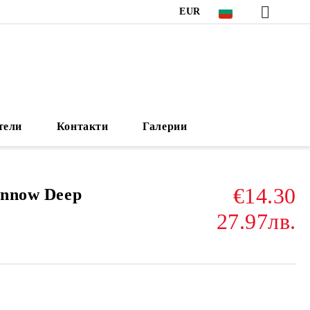
EUR
тели
Контакти
Галерии
€14.30
innow Deep
27.97лв.