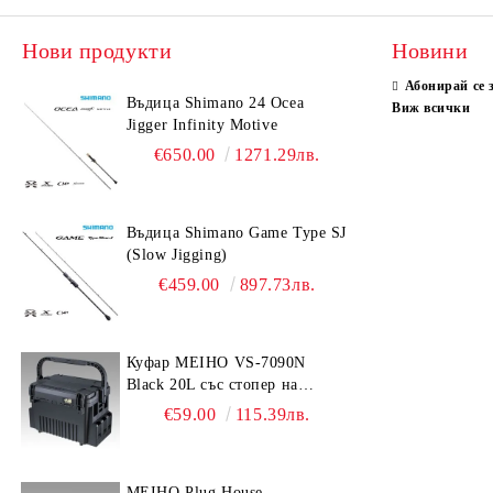
Нови продукти
Новини
Абонирай се 
Въдица Shimano 24 Ocea
Виж всички
Jigger Infinity Motive
€650.00
1271.29лв.
Въдица Shimano Game Type SJ
(Slow Jigging)
€459.00
897.73лв.
Куфар MEIHO VS-7090N
Black 20L със стопер на
дръжката
€59.00
115.39лв.
MEIHO Plug House