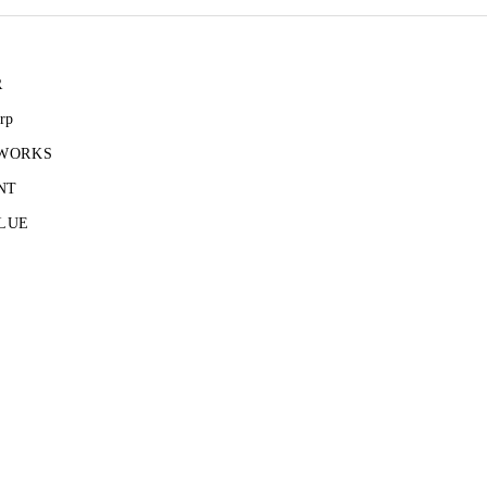
R
rp
 WORKS
NT
LUE