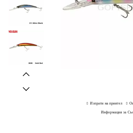
Prev
Next
Изпрати на приятел
О
Информация за Съо