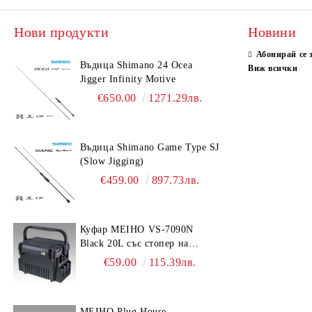
Нови продукти
Новини
Абонирай се 
Въдица Shimano 24 Ocea
Виж всички
Jigger Infinity Motive
€650.00
1271.29лв.
Въдица Shimano Game Type SJ
(Slow Jigging)
€459.00
897.73лв.
Куфар MEIHO VS-7090N
Black 20L със стопер на
дръжката
€59.00
115.39лв.
MEIHO Plug House