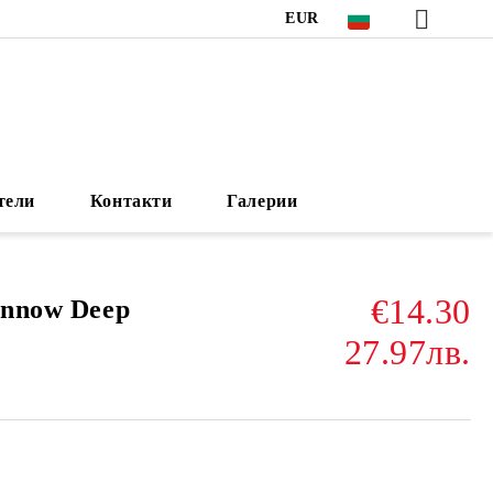
EUR
тели
Контакти
Галерии
€14.30
innow Deep
27.97лв.