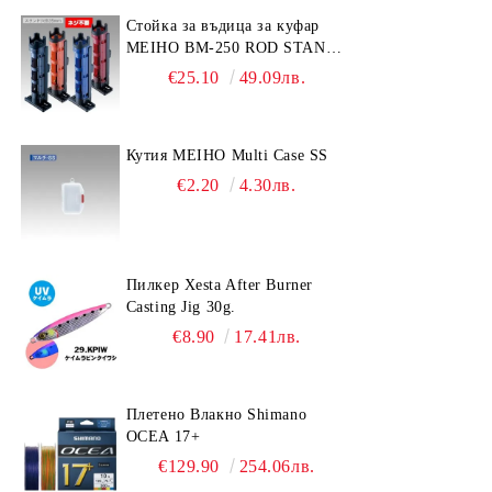
Стойка за въдица за куфар
MEIHO BM-250 ROD STAND
-Light Blue/Black color
€25.10
49.09лв.
Кутия MEIHO Multi Case SS
€2.20
4.30лв.
Пилкер Xesta After Burner
Casting Jig 30g.
€8.90
17.41лв.
Плетено Влакно Shimano
OCEA 17+
€129.90
254.06лв.