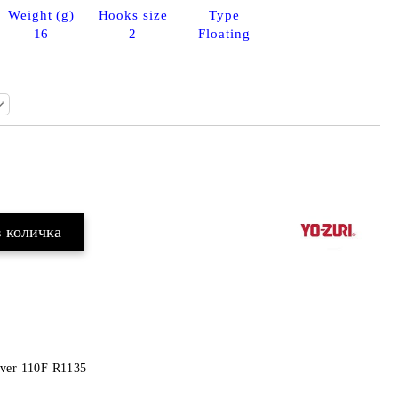
Weight (g)
Hooks size
Type
16
2
Floating
Добави в желани
iver 110F R1135