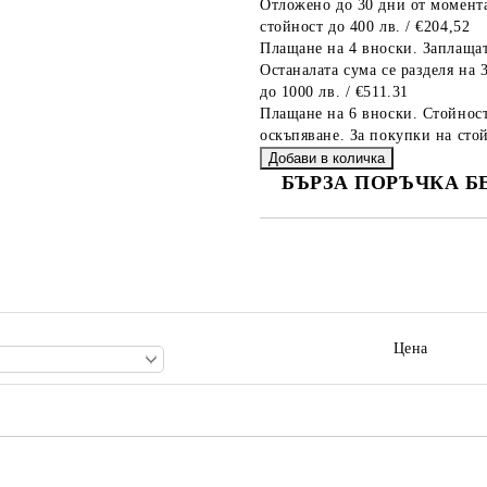
Отложено до 30 дни от момента
стойност до 400 лв. / €204,52
Плащане на 4 вноски. Заплащат
Останалата сума се разделя на 
до 1000 лв. / €511.31
Плащане на 6 вноски. Стойност
оскъпяване. За покупки на стой
БЪРЗА ПОРЪЧКА Б
САМО ПОПЪЛНЕТЕ 2 ПОЛЕТА
Ние ще се свържем с вас в рамки
Цена