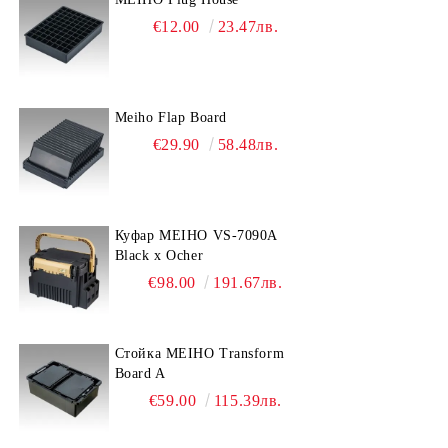
€12.00
23.47лв.
Meiho Flap Board
€29.90
58.48лв.
Куфар MEIHO VS-7090A
Black x Ocher
€98.00
191.67лв.
Стойка MEIHO Transform
Board A
€59.00
115.39лв.