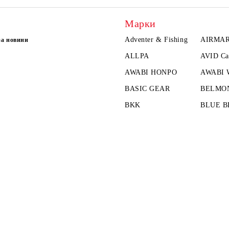
Марки
Adventer & Fishing
AIRMA
за новини
ALLPA
AVID Ca
AWABI HONPO
AWABI
BASIC GEAR
BELMO
BKK
BLUE B