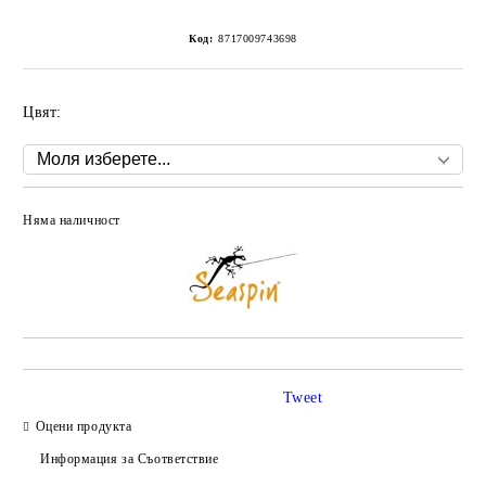
Код:
8717009743698
Цвят:
Няма наличност
Добави в желани
Tweet
Оцени продукта
Информация за Съответствие