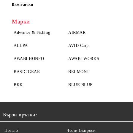
Виж всички
Марки
Adventer & Fishing
AIRMAR
ALLPA
AVID Carp
AWABI HONPO
AWABI WORKS
BASIC GEAR
BELMONT
BKK
BLUE BLUE
Бързи връзки:
Начало
Чести Въпроси