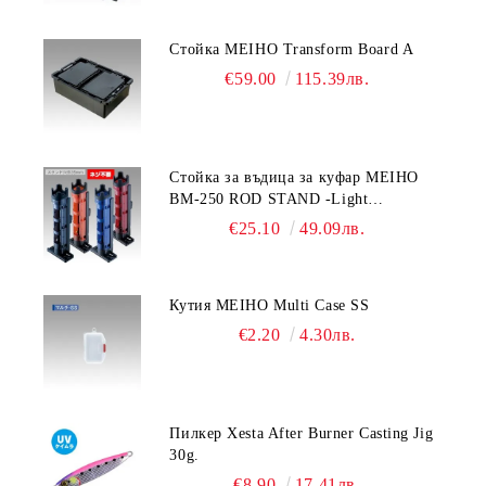
Стойка MEIHO Transform Board A
€59.00
115.39лв.
Стойка за въдица за куфар MEIHO
BM-250 ROD STAND -Light
Blue/Black color
€25.10
49.09лв.
Кутия MEIHO Multi Case SS
€2.20
4.30лв.
Пилкер Xesta After Burner Casting Jig
30g.
€8.90
17.41лв.