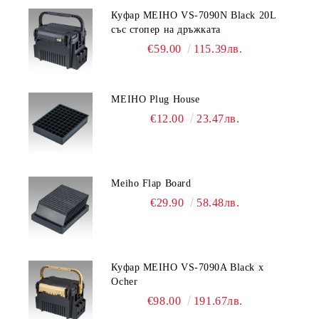
Куфар MEIHO VS-7090N Black 20L
със стопер на дръжката
€59.00
115.39лв.
MEIHO Plug House
€12.00
23.47лв.
Meiho Flap Board
€29.90
58.48лв.
Куфар MEIHO VS-7090A Black x
Ocher
€98.00
191.67лв.