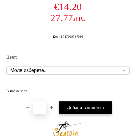
€14.20
27.77лв.
Код:
8717009737086
Цвят:
Добави в желани
В наличност