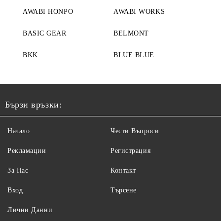
AWABI HONPO
AWABI WORKS
BASIC GEAR
BELMONT
BKK
BLUE BLUE
Бързи връзки:
Начало
Чести Въпроси
Рекламации
Регистрация
За Нас
Контакт
Вход
Търсене
Лични Данни