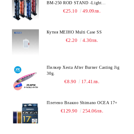
BM-250 ROD STAND -Light
Blue/Black color
€25.10
49.09лв.
Кутия MEIHO Multi Case SS
€2.20
4.30лв.
Пилкер Xesta After Burner Casting Jig
30g.
€8.90
17.41лв.
Плетено Влакно Shimano OCEA 17+
€129.90
254.06лв.