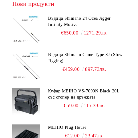
Нови продукти
Въдица Shimano 24 Ocea Jigger
Infinity Motive
€650.00
1271.29лв.
Въдица Shimano Game Type SJ (Slow
Jigging)
€459.00
897.73лв.
Куфар MEIHO VS-7090N Black 20L
със стопер на дръжката
€59.00
115.39лв.
MEIHO Plug House
€12.00
23.47лв.