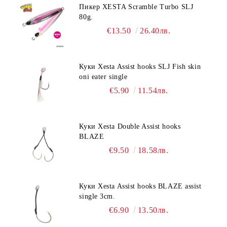
Пикер XESTA Scramble Turbo SLJ
80g.
€13.50
26.40лв.
Куки Xesta Assist hooks SLJ Fish skin
oni eater single
€5.90
11.54лв.
Куки Xesta Double Assist hooks
BLAZE
€9.50
18.58лв.
Куки Xesta Assist hooks BLAZE assist
single 3cm.
€6.90
13.50лв.