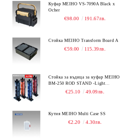
Куфар MEIHO VS-7090A Black x
Ocher
€98.00
191.67лв.
Стойка MEIHO Transform Board A
€59.00
115.39лв.
Стойка за въдица за куфар MEIHO
BM-250 ROD STAND -Light
Blue/Black color
€25.10
49.09лв.
Кутия MEIHO Multi Case SS
€2.20
4.30лв.