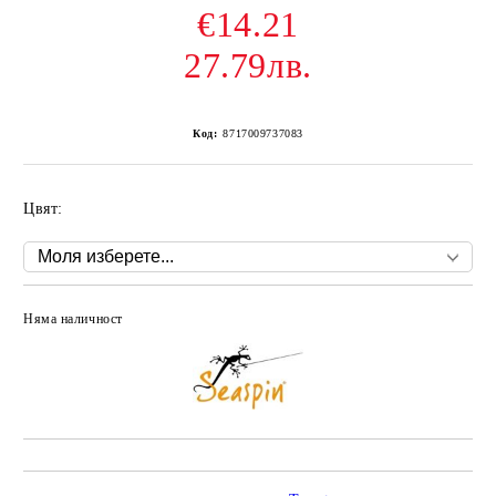
€14.21
27.79лв.
Код:
8717009737083
Цвят:
Няма наличност
Добави в желани