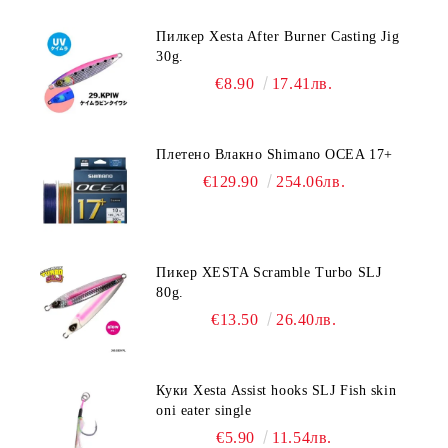
Пилкер Xesta After Burner Casting Jig
30g.
€8.90
17.41лв.
Плетено Влакно Shimano OCEA 17+
€129.90
254.06лв.
Пикер XESTA Scramble Turbo SLJ
80g.
€13.50
26.40лв.
Куки Xesta Assist hooks SLJ Fish skin
oni eater single
€5.90
11.54лв.