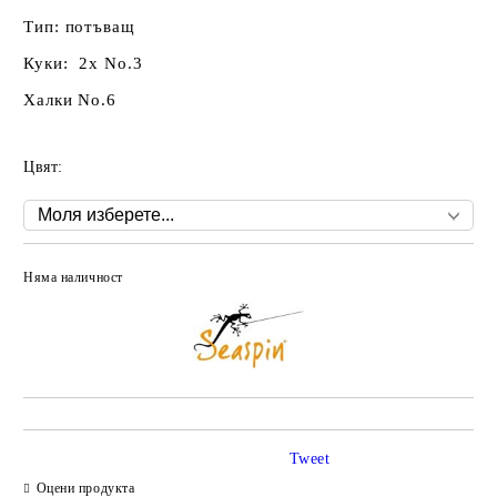
Тип: потъващ
Куки: 2x No.3
Халки No.6
Цвят:
Няма наличност
Добави в желани
Tweet
Оцени продукта