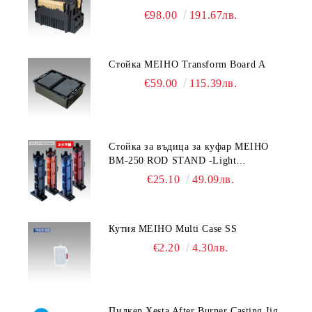
€98.00
191.67лв.
Стойка MEIHO Transform Board A
€59.00
115.39лв.
Стойка за въдица за куфар MEIHO
BM-250 ROD STAND -Light
Blue/Black color
€25.10
49.09лв.
Кутия MEIHO Multi Case SS
€2.20
4.30лв.
Пилкер Xesta After Burner Casting Jig