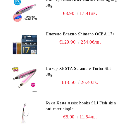
30g.
€8.90
17.41лв.
Плетено Влакно Shimano OCEA 17+
€129.90
254.06лв.
Пикер XESTA Scramble Turbo SLJ
80g.
€13.50
26.40лв.
Куки Xesta Assist hooks SLJ Fish skin
oni eater single
€5.90
11.54лв.