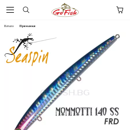
Начало
Примамки