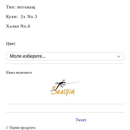
Тип: потъващ
Куки: 2x No.3
Халки No.6
Цвят:
Няма наличност
Добави в желани
Tweet
Оцени продукта