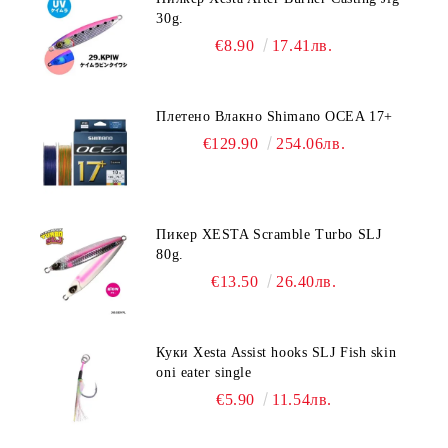
30g.
€8.90
17.41лв.
Плетено Влакно Shimano OCEA 17+
€129.90
254.06лв.
Пикер XESTA Scramble Turbo SLJ
80g.
€13.50
26.40лв.
Куки Xesta Assist hooks SLJ Fish skin
oni eater single
€5.90
11.54лв.