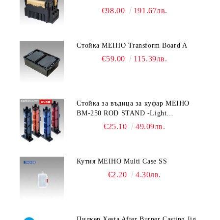
€98.00
191.67лв.
Стойка MEIHO Transform Board A
€59.00
115.39лв.
Стойка за въдица за куфар MEIHO
BM-250 ROD STAND -Light
Blue/Black color
€25.10
49.09лв.
Кутия MEIHO Multi Case SS
€2.20
4.30лв.
Пилкер Xesta After Burner Casting Jig