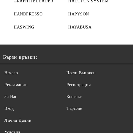
GRAPHITELEADER
HALCYON SYSTEM
HANDPRESSO
HAPYSON
HASWING
HAYABUSA
Бързи връзки:
Начало
Чести Въпроси
Рекламации
Регистрация
За Нас
Контакт
Вход
Търсене
Лични Данни
Условия