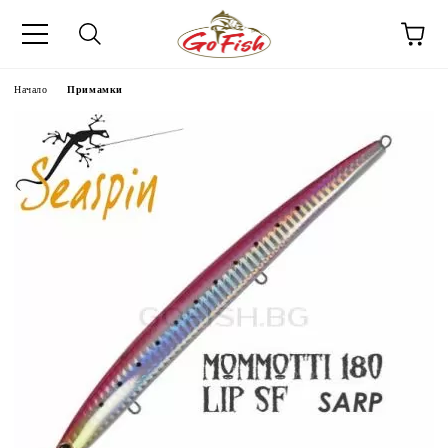
Начало
Примамки