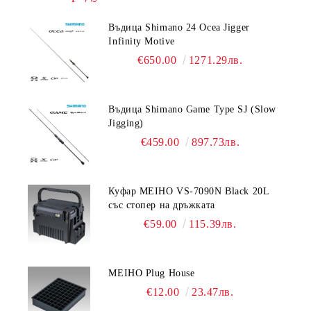
Въдица Shimano 24 Ocea Jigger
Infinity Motive
€650.00
1271.29лв.
Въдица Shimano Game Type SJ (Slow
Jigging)
€459.00
897.73лв.
Куфар MEIHO VS-7090N Black 20L
със стопер на дръжката
€59.00
115.39лв.
MEIHO Plug House
€12.00
23.47лв.