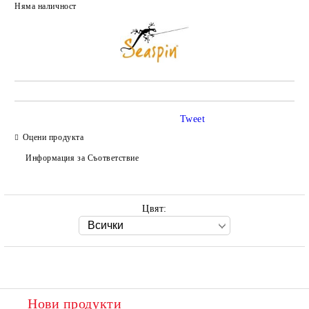
Няма наличност
Добави в желани
Tweet
Оцени продукта
Информация за Съответствие
Цвят:
Нови продукти