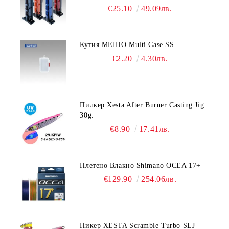
Blue/Black color
€25.10
49.09лв.
Кутия MEIHO Multi Case SS
€2.20
4.30лв.
Пилкер Xesta After Burner Casting Jig
30g.
€8.90
17.41лв.
Плетено Влакно Shimano OCEA 17+
€129.90
254.06лв.
Пикер XESTA Scramble Turbo SLJ