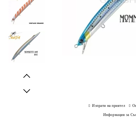
Prev
Next
Изпрати на приятел
О
Информация за Съо