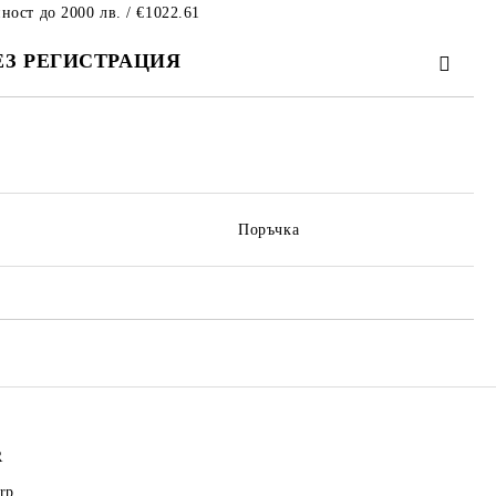
ност до 2000 лв. / €1022.61
ЕЗ РЕГИСТРАЦИЯ
те на работния ден.
Поръчка
R
rp