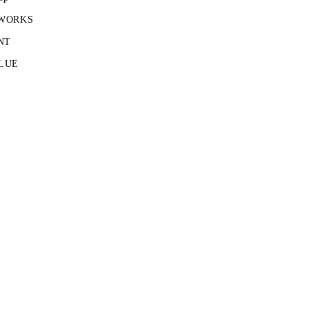
 WORKS
NT
LUE