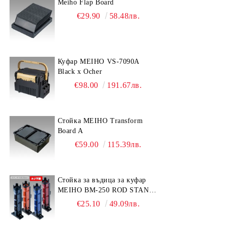
Meiho Flap Board
€29.90
58.48лв.
Куфар MEIHO VS-7090A
Black x Ocher
€98.00
191.67лв.
Стойка MEIHO Transform
Board A
€59.00
115.39лв.
Стойка за въдица за куфар
MEIHO BM-250 ROD STAND
-Light Blue/Black color
€25.10
49.09лв.