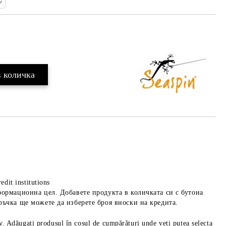
Добави в желани
edit institutions
формационна цел. Добавете продукта в количката си с бутона
ръчка ще можете да изберете броя вноски на кредита.
iv. Adăugați produsul în coșul de cumpărături unde veți putea selecta