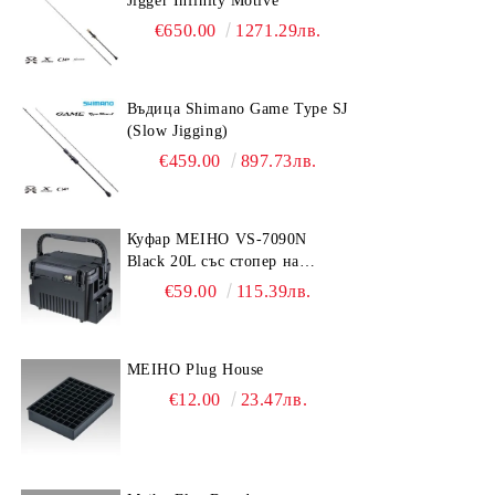
Jigger Infinity Motive
€650.00
1271.29лв.
Въдица Shimano Game Type SJ
(Slow Jigging)
€459.00
897.73лв.
Куфар MEIHO VS-7090N
Black 20L със стопер на
дръжката
€59.00
115.39лв.
MEIHO Plug House
€12.00
23.47лв.