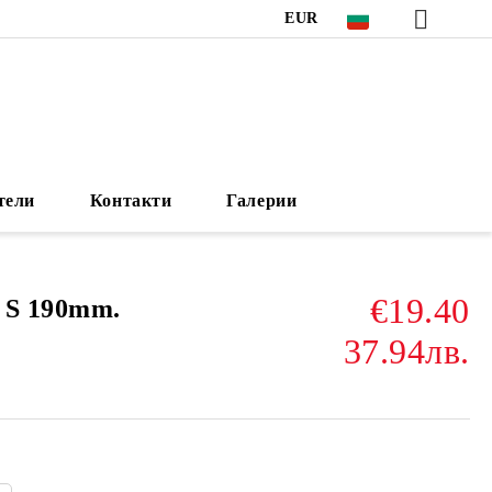
EUR
тели
Контакти
Галерии
€19.40
 S 190mm.
37.94лв.