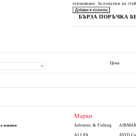
оскъпяване. За покупки на стой
БЪРЗА ПОРЪЧКА Б
САМО ПОПЪЛНЕТЕ 2 ПОЛЕТА
Ние ще се свържем с вас в рамки
Цена
Марки
Adventer & Fishing
AIRMA
за новини
ALLPA
AVID Ca