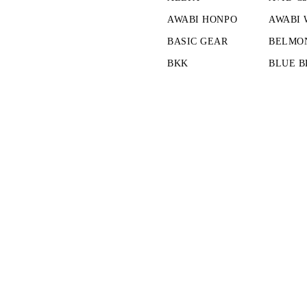
AWABI HONPO
AWABI
BASIC GEAR
BELMO
BKK
BLUE B