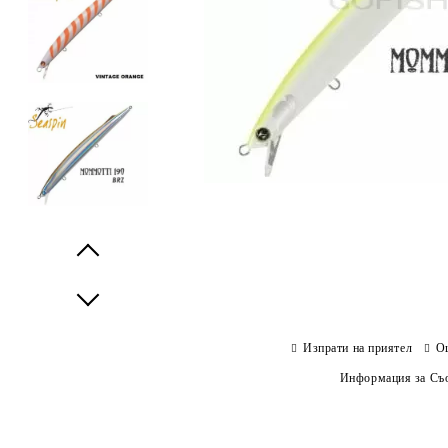
Prev
Next
Изпрати на приятел
О
Информация за Съо