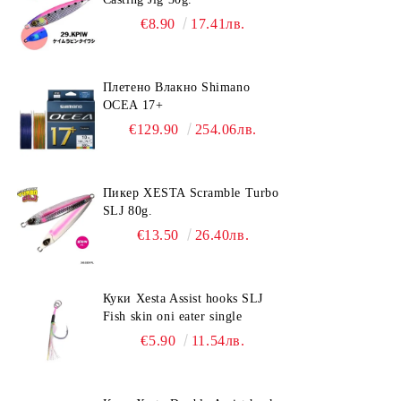
€8.90
17.41лв.
Плетено Влакно Shimano
OCEA 17+
€129.90
254.06лв.
Пикер XESTA Scramble Turbo
SLJ 80g.
€13.50
26.40лв.
Куки Xesta Assist hooks SLJ
Fish skin oni eater single
€5.90
11.54лв.