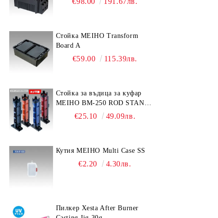
€98.00
191.67лв.
Стойка MEIHO Transform
Board A
€59.00
115.39лв.
Стойка за въдица за куфар
MEIHO BM-250 ROD STAND
-Light Blue/Black color
€25.10
49.09лв.
Кутия MEIHO Multi Case SS
€2.20
4.30лв.
Пилкер Xesta After Burner
Casting Jig 30g.