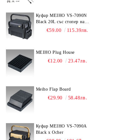
Куфар MEIHO VS-7090N
Black 20L със стопер на
дръжката
€59.00
115.39лв.
MEIHO Plug House
€12.00
23.47лв.
Meiho Flap Board
€29.90
58.48лв.
Куфар MEIHO VS-7090A
Black x Ocher