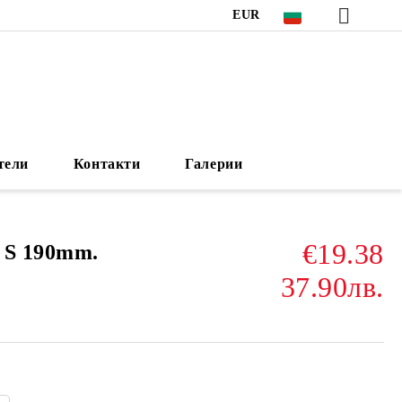
EUR
тели
Контакти
Галерии
€19.38
 S 190mm.
37.90лв.