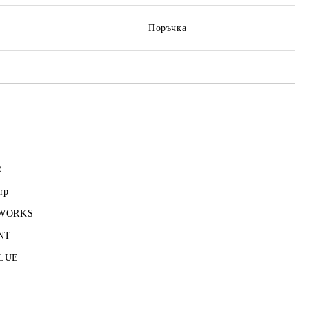
Поръчка
R
rp
 WORKS
NT
LUE