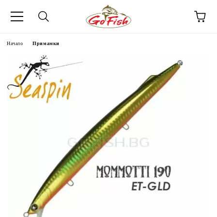
Начало
Примамки