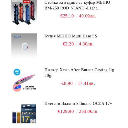
Стойка за въдица за куфар MEIHO
BM-250 ROD STAND -Light
Blue/Black color
€25.10
49.09лв.
Кутия MEIHO Multi Case SS
€2.20
4.30лв.
Пилкер Xesta After Burner Casting Jig
30g.
€8.90
17.41лв.
Плетено Влакно Shimano OCEA 17+
€129.90
254.06лв.