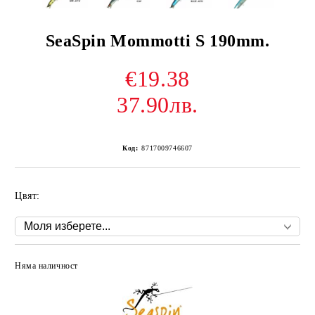
SeaSpin Mommotti S 190mm.
€19.38
37.90лв.
Код:
8717009746607
Цвят:
Няма наличност
Добави в желани