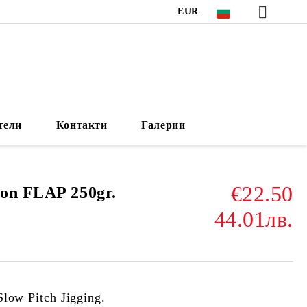
EUR
тели
Контакти
Галерии
€22.50
on FLAP 250gr.
44.01лв.
low Pitch Jigging.