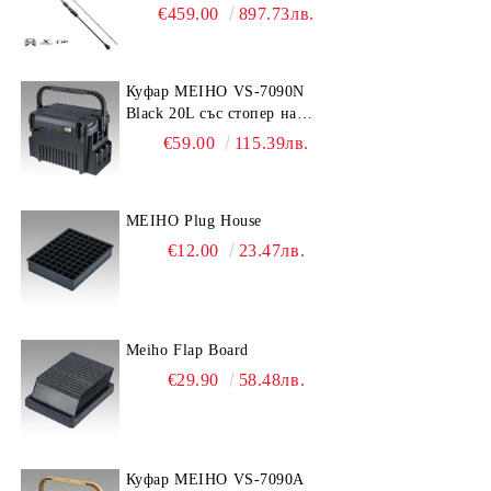
€459.00
897.73лв.
Куфар MEIHO VS-7090N
Black 20L със стопер на
дръжката
€59.00
115.39лв.
MEIHO Plug House
€12.00
23.47лв.
Meiho Flap Board
€29.90
58.48лв.
Куфар MEIHO VS-7090A