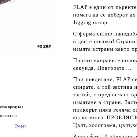
FLAP е един от първит
помага да се доберат до
Jigging пазар.
С форма силно наподобя
в двете посоки! Странич
измята встрани както пр
Просто направете полов
секунда. Повторете....
При повдигане, FLAP се
спирате, а той застива 
застой, с предна част 
измятане в страни. Зас
цени продукта
пилкерът няма голяма с
тветствие
колко много ПРОБЛЯСЪЦ
Цвят, холограма, цвят,хо
Tweet
Редувайте 10 обирания 