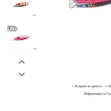
Prev
Next
Изпрати на приятел
О
Информация за Съо