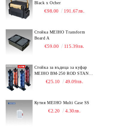
Black x Ocher
€98.00
191.67лв.
Стойка MEIHO Transform
Board A
€59.00
115.39лв.
Стойка за въдица за куфар
MEIHO BM-250 ROD STAND
-Light Blue/Black color
€25.10
49.09лв.
Кутия MEIHO Multi Case SS
€2.20
4.30лв.