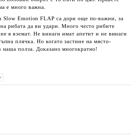
ма е много важна.
а Slow Emotion FLAP са дори още по-важни, за
 на рибата да ви удари. Много често рибите
не я вземат. Не винаги имат апетит и не винаги
ъпна плячка. Но когато застине на място-
в наша полза. Доказано многократно!
Добави в желани