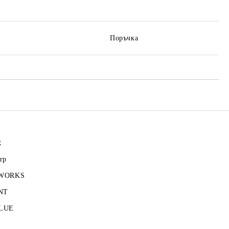
Поръчка
R
rp
 WORKS
NT
LUE