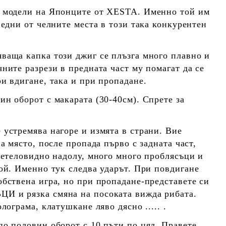
е модели на Японците от XESTA. Именно той им
 едни от челните места в този така конкурентен
ваща капка този джиг се плъзга много плавно и
ните разрези в предната част му помагат да се
и вдигане, така и при пропадане.
ин оборот с макарата (30-40см). Спрете за
 устремява нагоре и измята в страни. Вие
на място, после пропада първо с задната част,
вретеловидно надолу, много много проблясъци и
той. Именно тук следва ударът. При повдигане
обствена игра, но при пропадане-представете си
И и рязка смяна на посоката вижда рибата.
лограма, клатушкане ляво дясно ..... .
по половин оборот с 10 пъти по цял. Правете