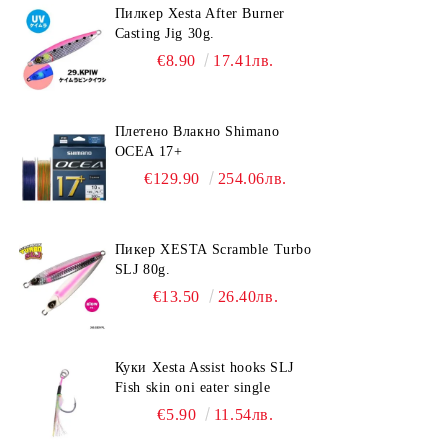
Пилкер Xesta After Burner
Casting Jig 30g.
€8.90
17.41лв.
Плетено Влакно Shimano
OCEA 17+
€129.90
254.06лв.
Пикер XESTA Scramble Turbo
SLJ 80g.
€13.50
26.40лв.
Куки Xesta Assist hooks SLJ
Fish skin oni eater single
€5.90
11.54лв.