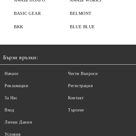
AWABI HONPO
AWABI WORKS
BASIC GEAR
BELMONT
BKK
BLUE BLUE
Бързи връзки:
Начало
Чести Въпроси
Рекламации
Регистрация
За Нас
Контакт
Вход
Търсене
Лични Данни
Условия