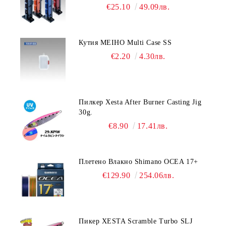
Blue/Black color
€25.10
49.09лв.
Кутия MEIHO Multi Case SS
€2.20
4.30лв.
Пилкер Xesta After Burner Casting Jig
30g.
€8.90
17.41лв.
Плетено Влакно Shimano OCEA 17+
€129.90
254.06лв.
Пикер XESTA Scramble Turbo SLJ