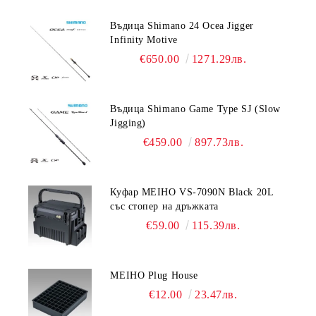
Въдица Shimano 24 Ocea Jigger
Infinity Motive
€650.00
1271.29лв.
Въдица Shimano Game Type SJ (Slow
Jigging)
€459.00
897.73лв.
Куфар MEIHO VS-7090N Black 20L
със стопер на дръжката
€59.00
115.39лв.
MEIHO Plug House
€12.00
23.47лв.