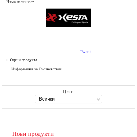
Няма наличност
Добави в желани
Tweet
Оцени продукта
Информация за Съответствие
Цвят:
Нови продукти