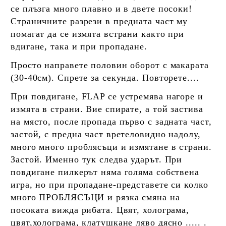
се плъзга много плавно и в двете посоки!
Страничните разрези в предната част му
помагат да се измята встрани както при
вдигане, така и при пропадане.
Просто направете половин оборот с макарата
(30-40см). Спрете за секунда. Повторете....
При повдигане, FLAP се устремява нагоре и
измята в страни. Вие спирате, а той застива
на място, после пропада първо с задната част,
застой, с предна част вретеловидно надолу,
много много проблясъци и измятане в страни.
Застой. Именно тук следва ударът. При
повдигане пилкерът няма голяма собствена
игра, но при пропадане-представете си колко
много ПРОБЛЯСЪЦИ и рязка смяна на
посоката вижда рибата. Цвят, холограма,
цвят,холограма, клатушкане ляво дясно ..... .