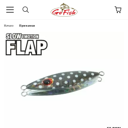
Начало
Примамки