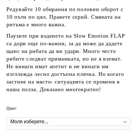
Редувайте 10 обирания по половин оборот с
10 пъти по цял. Правете серий. Смяната на
ритъма е много важна.
Паузите при воденето на Slow Emotion FLAP
са дори още по-важни, за да може да дадете
щанс на рибата да ви удари. Много често
рибите следват примамката, но не я вземат.
Не винаги имат апетит и не винаги им
изгллежда лесно достъпна плячка. Но когато
застине на място- ситуацията се променя в
наша полза. Доказано многократно!
Цвят: