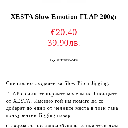
XESTA Slow Emotion FLAP 200gr
€20.40
39.90лв.
Код:
8717009741496
Специално създаден за Slow Pitch Jigging.
FLAP е един от първите модели на Японците
от XESTA. Именно той им помага да се
доберат до едни от челните места в този така
конкурентен Jigging пазар.
С форма силно наподобяваща капка този джиг