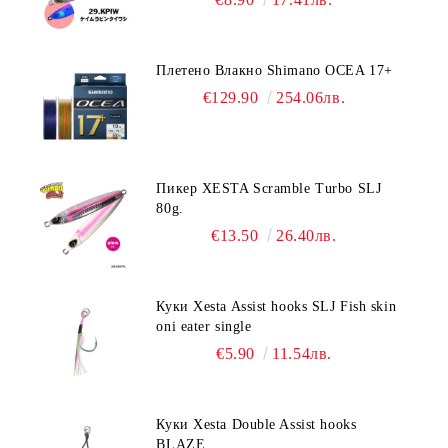
Плетено Влакно Shimano OCEA 17+
€129.90
254.06лв.
Пикер XESTA Scramble Turbo SLJ
80g.
€13.50
26.40лв.
Куки Xesta Assist hooks SLJ Fish skin
oni eater single
€5.90
11.54лв.
Куки Xesta Double Assist hooks
BLAZE