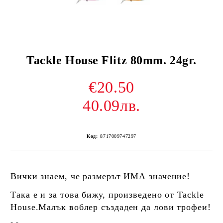
Tackle House Flitz 80mm. 24gr.
€20.50
40.09лв.
Код:
8717009747297
Вички знаем, че размерът ИМА значение!
Така е и за това бижу, произведено от Tackle
House.
Малък воблер създаден да лови трофеи!