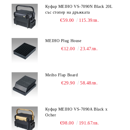
Куфар MEIHO VS-7090N Black 20L
със стопер на дръжката
€59.00
115.39лв.
MEIHO Plug House
€12.00
23.47лв.
Meiho Flap Board
€29.90
58.48лв.
Куфар MEIHO VS-7090A Black x
Ocher
€98.00
191.67лв.