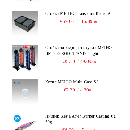
Стойка MEIHO Transform Board A
€59.00
115.39лв.
Стойка за въдица за куфар MEIHO
BM-250 ROD STAND -Light
Blue/Black color
€25.10
49.09лв.
Кутия MEIHO Multi Case SS
€2.20
4.30лв.
Пилкер Xesta After Burner Casting Jig
30g.
€8.90
17.41лв.