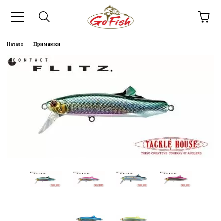
Начало
Примамки