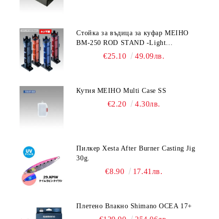
Стойка за въдица за куфар MEIHO
BM-250 ROD STAND -Light
Blue/Black color
€25.10
49.09лв.
Кутия MEIHO Multi Case SS
€2.20
4.30лв.
Пилкер Xesta After Burner Casting Jig
30g.
€8.90
17.41лв.
Плетено Влакно Shimano OCEA 17+