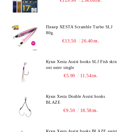
€129.90
254.06лв.
Пикер XESTA Scramble Turbo SLJ
80g.
€13.50
26.40лв.
Куки Xesta Assist hooks SLJ Fish skin
oni eater single
€5.90
11.54лв.
Куки Xesta Double Assist hooks
BLAZE
€9.50
18.58лв.
Куки Xesta Assist hooks BLAZE assist