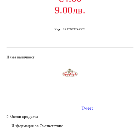
9.00лв.
Код:
8717009747529
Няма наличност
Добави в желани
Tweet
Оцени продукта
Информация за Съответствие