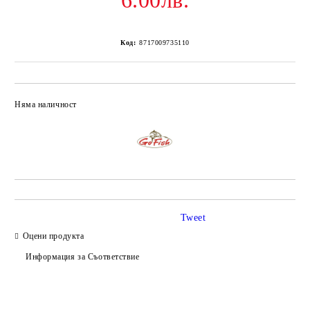
6.00лв.
Код:
8717009735110
Няма наличност
Добави в желани
Tweet
Оцени продукта
Информация за Съответствие