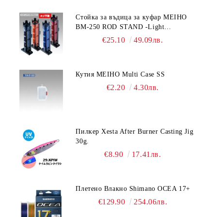
Стойка за въдица за куфар MEIHO
BM-250 ROD STAND -Light
Blue/Black color
€25.10
49.09лв.
Кутия MEIHO Multi Case SS
€2.20
4.30лв.
Пилкер Xesta After Burner Casting Jig
30g.
€8.90
17.41лв.
Плетено Влакно Shimano OCEA 17+
€129.90
254.06лв.