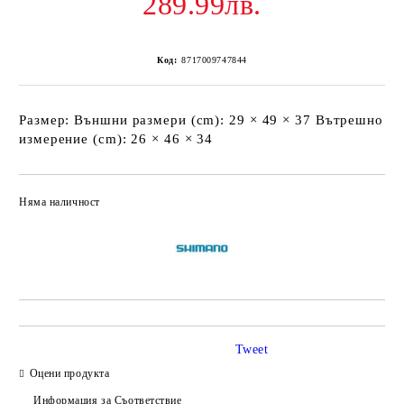
289.99лв.
Код:
8717009747844
Размер: Външни размери (cm): 29 × 49 × 37 Вътрешно
измерение (cm): 26 × 46 × 34
Няма наличност
Добави в желани
Tweet
Оцени продукта
Информация за Съответствие