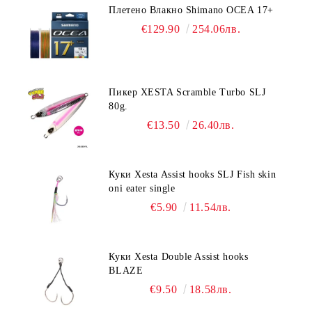
Плетено Влакно Shimano OCEA 17+
€129.90
254.06лв.
Пикер XESTA Scramble Turbo SLJ
80g.
€13.50
26.40лв.
Куки Xesta Assist hooks SLJ Fish skin
oni eater single
€5.90
11.54лв.
Куки Xesta Double Assist hooks
BLAZE
€9.50
18.58лв.