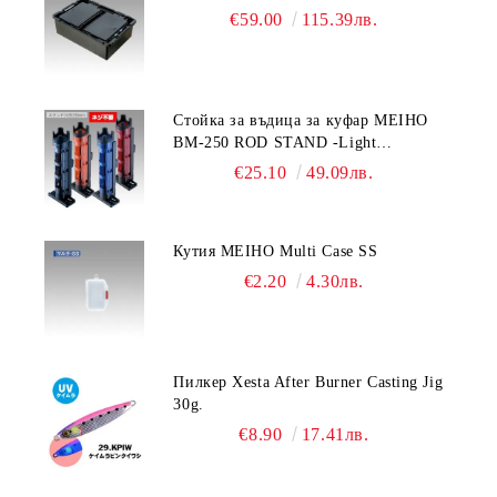
€59.00
115.39лв.
Стойка за въдица за куфар MEIHO
BM-250 ROD STAND -Light
Blue/Black color
€25.10
49.09лв.
Кутия MEIHO Multi Case SS
€2.20
4.30лв.
Пилкер Xesta After Burner Casting Jig
30g.
€8.90
17.41лв.