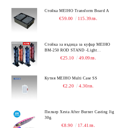
Стойка MEIHO Transform Board A
€59.00
115.39лв.
Стойка за въдица за куфар MEIHO
BM-250 ROD STAND -Light
Blue/Black color
€25.10
49.09лв.
Кутия MEIHO Multi Case SS
€2.20
4.30лв.
Пилкер Xesta After Burner Casting Jig
30g.
€8.90
17.41лв.