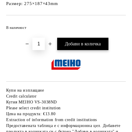
Размер: 275×187×43mm
Добави в желани
В наличност
Купи на изплащане
Credit calculator
Кутия MEIHO VS-3038ND
Please select credit institution
Цена на продукта:
€13.80
Extraction of information from credit institutions
Предоставената таблица е с информационна цел. Добавете
продукта в количката си с бутона "Добави в количката" и