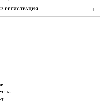
ЕЗ РЕГИСТРАЦИЯ
те на работния ден.
R
rp
 WORKS
NT