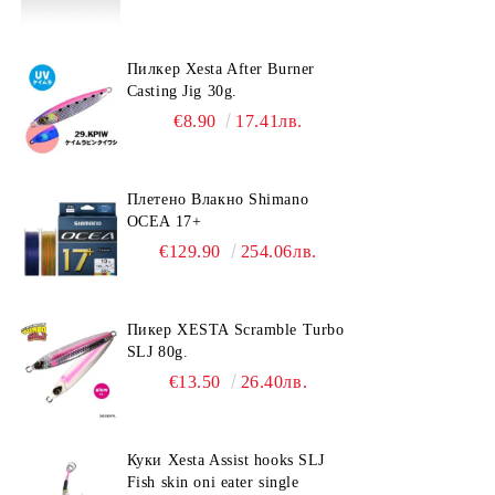
Пилкер Xesta After Burner
Casting Jig 30g.
€8.90
17.41лв.
Плетено Влакно Shimano
OCEA 17+
€129.90
254.06лв.
Пикер XESTA Scramble Turbo
SLJ 80g.
€13.50
26.40лв.
Куки Xesta Assist hooks SLJ
Fish skin oni eater single