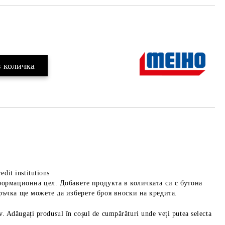
Добави в желани
edit institutions
формационна цел. Добавете продукта в количката си с бутона
ръчка ще можете да изберете броя вноски на кредита.
iv. Adăugați produsul în coșul de cumpărături unde veți putea selecta