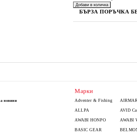
БЪРЗА ПОРЪЧКА Б
САМО ПОПЪЛНЕТЕ 2 ПОЛЕТА
Ние ще се свържем с вас в рамки
Марки
Adventer & Fishing
AIRMA
за новини
ALLPA
AVID Ca
AWABI HONPO
AWABI
BASIC GEAR
BELMO