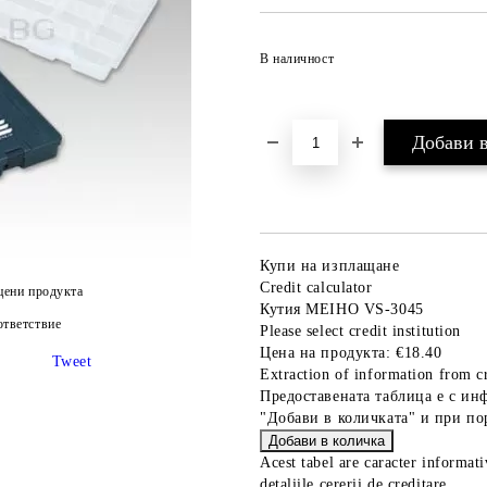
В наличност
Купи на изплащане
Credit calculator
цени продукта
Кутия MEIHO VS-3045
тветствие
Please select credit institution
Цена на продукта:
€18.40
Tweet
Extraction of information from cr
Предоставената таблица е с ин
"Добави в количката" и при по
Acest tabel are caracter informat
detaliile cererii de creditare.