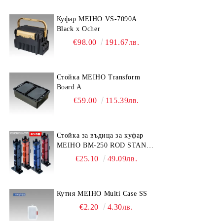
Куфар MEIHO VS-7090A
Black x Ocher
€98.00
191.67лв.
Стойка MEIHO Transform
Board A
€59.00
115.39лв.
Стойка за въдица за куфар
MEIHO BM-250 ROD STAND
-Light Blue/Black color
€25.10
49.09лв.
Кутия MEIHO Multi Case SS
€2.20
4.30лв.