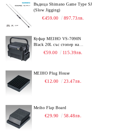
Въдица Shimano Game Type SJ
(Slow Jigging)
€459.00
897.73лв.
Куфар MEIHO VS-7090N
Black 20L със стопер на
дръжката
€59.00
115.39лв.
MEIHO Plug House
€12.00
23.47лв.
Meiho Flap Board
€29.90
58.48лв.