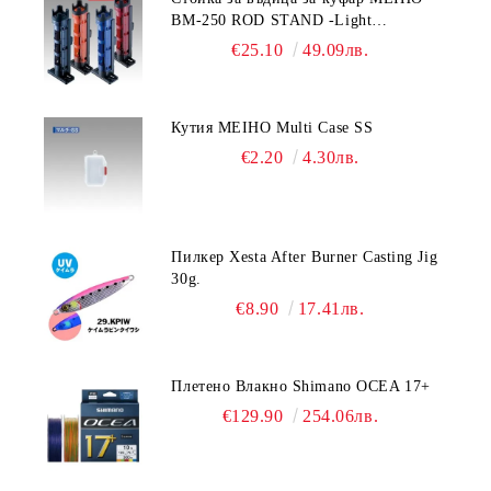
BM-250 ROD STAND -Light
Blue/Black color
€25.10
49.09лв.
Кутия MEIHO Multi Case SS
€2.20
4.30лв.
Пилкер Xesta After Burner Casting Jig
30g.
€8.90
17.41лв.
Плетено Влакно Shimano OCEA 17+
€129.90
254.06лв.