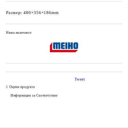
Размер: 480×356×186mm
Няма наличност
Добави в желани
Tweet
Оцени продукта
Информация за Съответствие