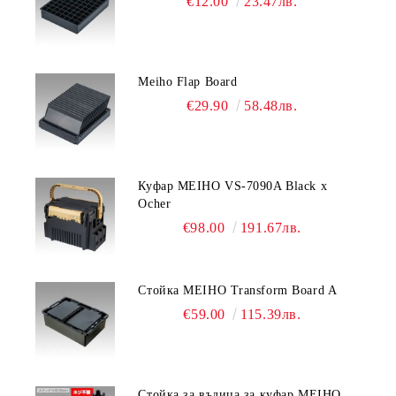
€12.00
23.47лв.
Meiho Flap Board
€29.90
58.48лв.
Куфар MEIHO VS-7090A Black x
Ocher
€98.00
191.67лв.
Стойка MEIHO Transform Board A
€59.00
115.39лв.
Стойка за въдица за куфар MEIHO